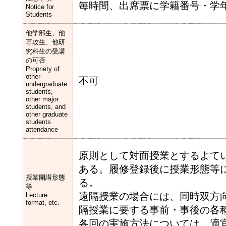
毎時間、出席票に学籍番号・学
Notice for
Students
他学部生、他
専攻生、他研
究科生の受講
の可否
Propriety of
other
不可
undergraduate
students,
other major
students, and
other graduate
students
attendance
原則として対面授業とするよて
ある。履修登録後に授業形態等に
授業開講形態
る。
等
遠隔授業の場合には、同時双方向
Lecture
format, etc.
隔授業に要する事前・事後の各種
各回の実施方法については、適宜