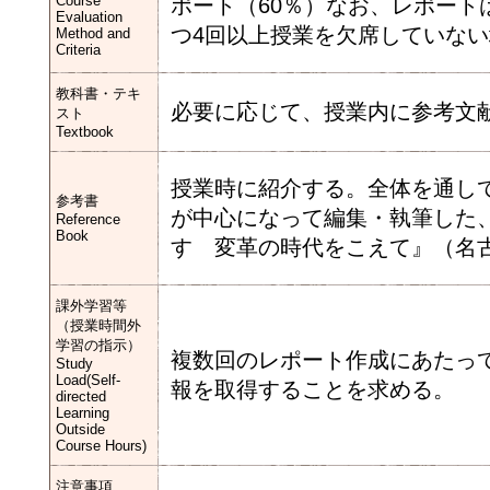
Course
ポート（60％）なお、レポート
Evaluation
つ4回以上授業を欠席していな
Method and
Criteria
教科書・テキ
必要に応じて、授業内に参考文
スト
Textbook
授業時に紹介する。全体を通し
参考書
が中心になって編集・執筆した
Reference
Book
す 変革の時代をこえて』（名古屋
課外学習等
（授業時間外
学習の指示）
複数回のレポート作成にあたっ
Study
Load(Self-
報を取得することを求める。
directed
Learning
Outside
Course Hours)
注意事項