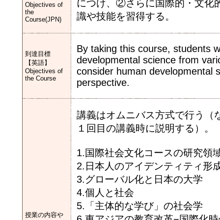
につけ、②さらに国際的・文化
Objectives of
the
識や技能を習得する。
Course(JPN)
By taking this course, students wi
到達目標
developmental science from vario
【英語】
consider human developmental sci
Objectives of
the Course
perspective.
講義はオムニバス方式で行う（
１回目の講義時に説明する）。
1.国際社会文化コースの研究領
2.日本人のアイデンティティ形
3.グローバル化と日本の大学
4.個人と社会
5.「主体的な学び」の社会学
授業の内容や
6.東アジアの教育改革−国際化