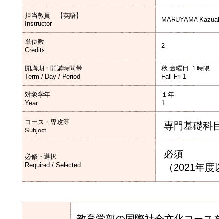
担当教員 【英語】
MARUYAMA Kazuak
Instructor
単位数
2
Credits
開講期・開講時間帯
秋 金曜日 １時限
Term / Day / Period
Fall Fri 1
対象学年
１年
Year
1
コース・専攻等
専門基礎科
Subject
必須
必修・選択
Required / Selected
（2021年
教育学部の国際社会文化コース