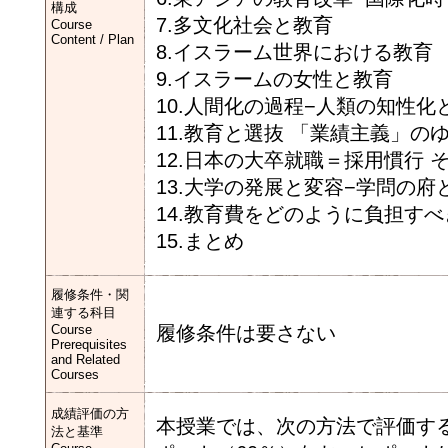
構成
7.多文化社会と教育
Course
Content / Plan
8.イスラーム世界における教育
9.イスラームの女性と教育
10.人間化の過程−人類の知性化
11.教育と選抜 「業績主義」の
12.日本の大卒就職＝採用慣行 
13.大学の発展と変容−学問の府
14.教育費をどのように負担すべ
15.まとめ
履修条件・関
連する科目
Course
履修条件は要さない
Prerequisites
and Related
Courses
成績評価の方
本授業では、次の方法で評価する1
法と基準