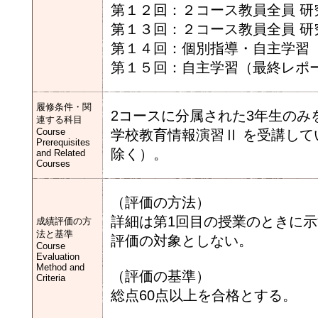
第１２回：２コース教員全員 研
第１３回：２コース教員全員 研
第１４回：個別指導・自主学習
第１５回：自主学習（最終レポ
履修条件・関
2コースに分属された3年生の
連する科目
Course
学校教育情報演習Ⅱ を受講し
Prerequisites
除く）。
and Related
Courses
（評価の方法）
詳細は第1回目の授業のときに示
成績評価の方
法と基準
評価の対象としない。
Course
Evaluation
Method and
（評価の基準）
Criteria
総点60点以上を合格とする。