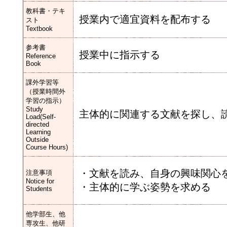
教科書・テキ
授業内で適宜資料を配布する
スト
Textbook
参考書
授業中に指示する
Reference
Book
課外学習等
（授業時間外
学習の指示）
Study
主体的に関連する文献を探し、
Load(Self-
directed
Learning
Outside
Course Hours)
・文献を読み、自身の興味関心
注意事項
Notice for
・主体的に学ぶ姿勢を求める
Students
他学部生、他
専攻生、他研