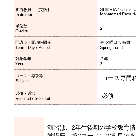
担当教員 【英語】
SHIBATA Yoshiak
Mohammad Reza N
Instructor
単位数
2
Credits
開講期・開講時間帯
春 火曜日 ３時限
Term / Day / Period
Spring Tue 3
対象学年
３年
Year
3
コース・専攻等
コース専門
Subject
必修・選択
必修
Required / Selected
演習は、2年生後期の学校教育情
学講座（第2コース）の科目で