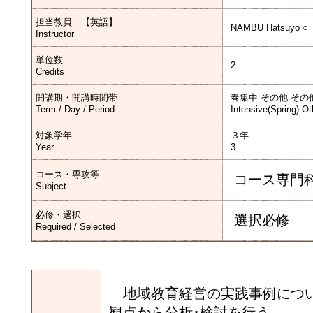
担当教員 【英語】
NAMBU Hatsuyo ○
Instructor
単位数
2
Credits
開講期・開講時間帯
春集中 その他 その
Term / Day / Period
Intensive(Spring) Ot
対象学年
３年
Year
3
コース・専攻等
コース専門
Subject
必修・選択
選択必修
Required / Selected
地域教育経営の実践事例につい
観点から分析･検討を行う。