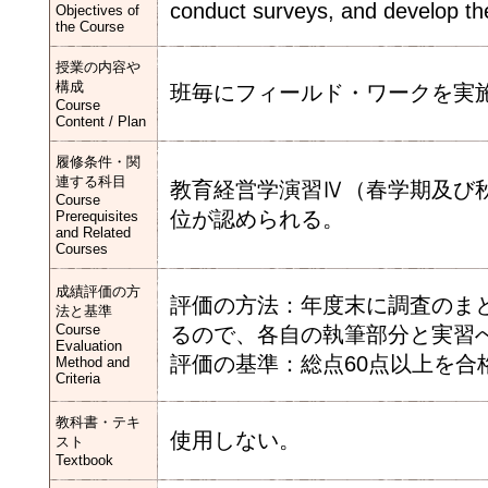
conduct surveys, and develop the 
Objectives of
the Course
授業の内容や
構成
班毎にフィールド・ワークを実
Course
Content / Plan
履修条件・関
連する科目
教育経営学演習Ⅳ（春学期及び
Course
位が認められる。
Prerequisites
and Related
Courses
成績評価の方
評価の方法：年度末に調査のま
法と基準
Course
るので、各自の執筆部分と実習
Evaluation
評価の基準：総点60点以上を合
Method and
Criteria
教科書・テキ
使用しない。
スト
Textbook