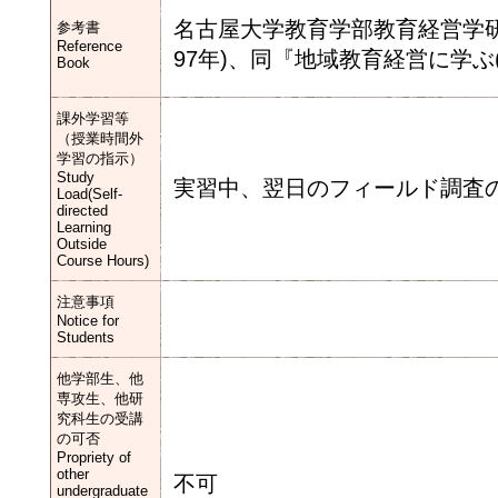
名古屋大学教育学部教育経営学研究
参考書
Reference
97年)、同『地域教育経営に学ぶ(創
Book
課外学習等
（授業時間外
学習の指示）
Study
実習中、翌日のフィールド調査
Load(Self-
directed
Learning
Outside
Course Hours)
注意事項
Notice for
Students
他学部生、他
専攻生、他研
究科生の受講
の可否
Propriety of
other
不可
undergraduate