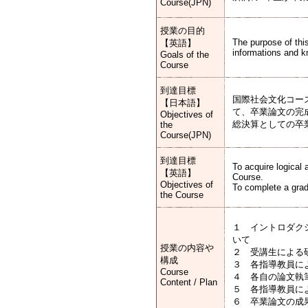
Course(JPN)
授業の目的
The purpose of this
【英語】
informations and k
Goals of the
Course
到達目標
国際社会文化コー
【日本語】
て、卒業論文の完
Objectives of
総決算としての卒
the
Course(JPN)
到達目標
To acquire logical 
【英語】
Course.
Objectives of
To complete a gradu
the Course
１ イントロダクシ
いて
授業の内容や
２ 受講生による
構成
３ 各指導教員に
Course
４ 各自の論文執
Content / Plan
５ 各指導教員に
６ 卒業論文の成