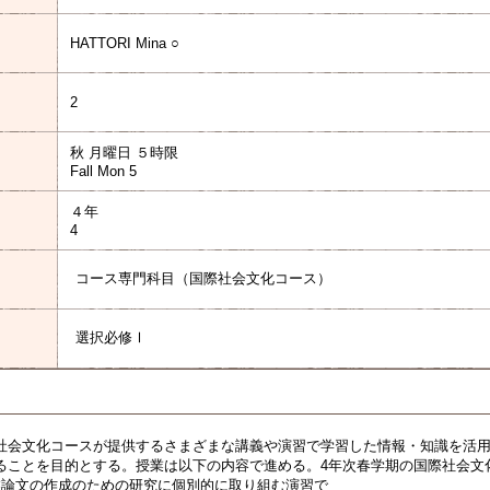
HATTORI Mina ○
2
秋 月曜日 ５時限
Fall Mon 5
４年
4
コース専門科目（国際社会文化コース）
選択必修Ⅰ
社会文化コースが提供するさまざまな講義や演習で学習した情報・知識を活
ることを目的とする。授業は以下の内容で進める。4年次春学期の国際社会文
業論文の作成のための研究に個別的に取り組む演習で