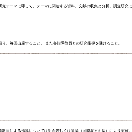
研究テーマに即して、テーマに関連する資料、文献の収集と分析、調査研究
限り、毎回出席すること。 また各指導教員との研究指導を受けること。
導教員による指導については対面若しくは遠隔（同時双方向型）により実施。