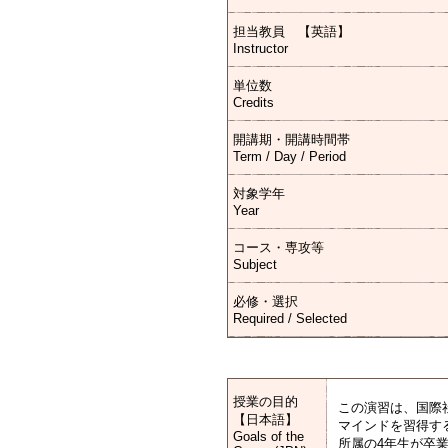
担当教員 【英語】
Instructor
単位数
Credits
開講期・開講時間帯
Term / Day / Period
対象学年
Year
コース・専攻等
Subject
必修・選択
Required / Selected
授業の目的
この演習は、国際
【日本語】
マインドを習得す
Goals of the
所属の4年生が卒