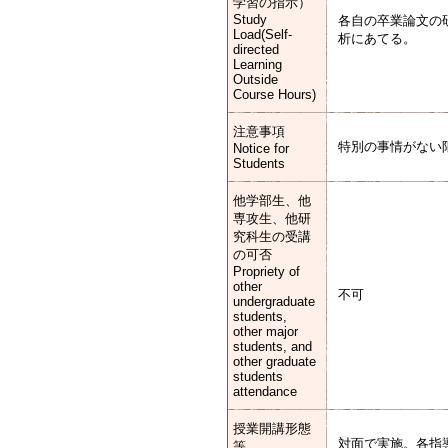
学習の指示）
Study
各自の卒業論文の
Load(Self-
析にあてる。
directed
Learning
Outside
Course Hours)
注意事項
特別の事情がない
Notice for
Students
他学部生、他
専攻生、他研
究科生の受講
の可否
Propriety of
other
不可
undergraduate
students,
other major
students, and
other graduate
students
attendance
授業開講形態
対面で実施。各指
等