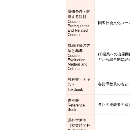
履修条件・関
連する科目
Course
国際社会文化コー
Prerequisites
and Related
Courses
成績評価の方
法と基準
(1)授業への出席
Course
どから総合的に評
Evaluation
Method and
Criteria
教科書・テキ
各指導教員のもと
スト
Textbook
参考書
各回の発表者の進
Reference
Book
課外学習等
（授業時間外