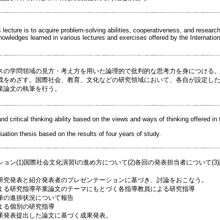
 lecture is to acquire problem-solving abilities, cooperativeness, and researc
nowledges learned in various lectures and exercises offered by the Internation
スの学問領域の見方・考え方を用いた論理的で批判的な思考力を身につける。
成をめざす。国際社会、教育、文化などの研究領域において、各自が設定した
業論文の執筆を行う。
and critical thinking ability based on the views and ways of thinking offered in 
ation thesis based on the results of four years of study.
ョン(1)国際社会文化演習Iの進め方について(2)各回の発表担当者について(
研究発表と紹介発表者のプレゼンテーションに基づき、討論をおこなう。
よる研究指導卒業論文のテーマにもとづく各指導教員による研究指導
筆の進捗状況について報告
よる個別の研究指導
果発表提出した論文に基づく成果発表。