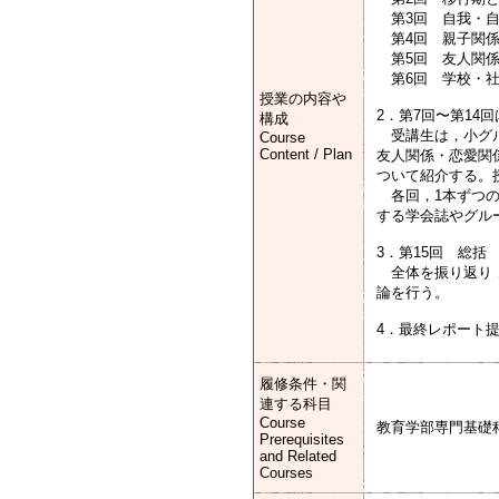
第3回 自我・自
第4回 親子関
第5回 友人関係
第6回 学校・社
授業の内容や
2．第7回〜第1
構成
受講生は，小グル
Course
Content / Plan
友人関係・恋愛関
ついて紹介する。
各回，1本ずつの
する学会誌やグル
3．第15回 総括
全体を振り返り，
論を行う。
4．最終レポート
履修条件・関
連する科目
Course
教育学部専門基礎
Prerequisites
and Related
Courses