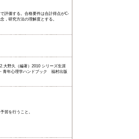
）で評価する。合格要件は合計得点がC-
概念，研究方法の理解度とする。
.大野久（編著）2010 シリーズ生涯
新・青年心理学ハンドブック 福村出版
の予習を行うこと。