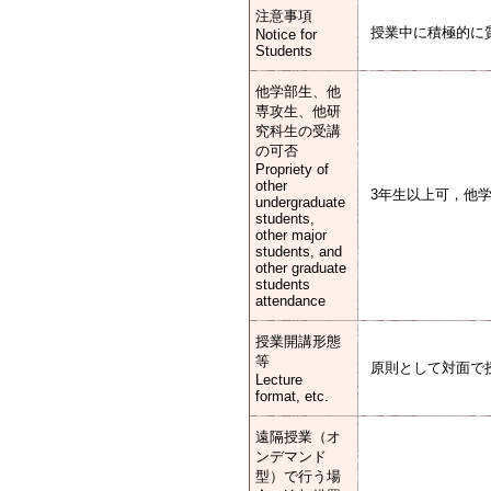
注意事項
授業中に積極的に
Notice for
Students
他学部生、他
専攻生、他研
究科生の受講
の可否
Propriety of
other
3年生以上可，他
undergraduate
students,
other major
students, and
other graduate
students
attendance
授業開講形態
等
原則として対面で
Lecture
format, etc.
遠隔授業（オ
ンデマンド
型）で行う場