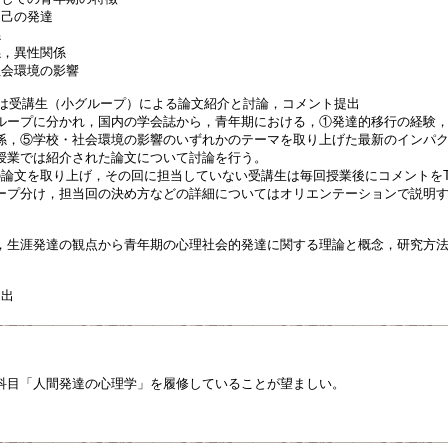
己の発達
係
，異性関係
会環境の影響
4回は受講生（小グループ）による論文紹介と討論，コメント提出
ープに分かれ，国内の学会誌から，青年期における，①発達的移行の経験，
係，⑤学校・社会環境の影響のいずれかのテーマを取り上げた最新のインパク
授業では紹介された論文について討論を行う。
論文を取り上げ，その回に担当していない受講生は毎回授業後にコメントをT
ープ分け，担当回の決め方などの詳細についてはオリエンテーションで説明
生涯発達の観点から青年期の心理社会的発達に関する理論と概念，研究方法
提出
科目「人間発達の心理学」を履修していることが望ましい。