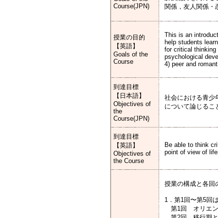
Course(JPN)
関係，友人関係・
This is an introdu
授業の目的
help students lear
【英語】
for critical thinki
Goals of the
psychological devel
Course
4) peer and romant
到達目標
【日本語】
社会における青少
Objectives of
について論じるこ
the
Course(JPN)
到達目標
Be able to think c
【英語】
point of view of l
Objectives of
the Course
授業の構成と各回
1．第1回〜第5
第1回 オリエン
第2回 移行期と