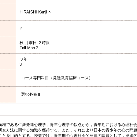
HIRAISHI Kenji ○
2
秋 月曜日 ２時限
Fall Mon 2
３年
3
コース専門科目（発達教育臨床コース）
選択必修Ⅱ
領域である生涯発達心理学，青年心理学の観点から，青年期における心理社
研究方法に関する知識を獲得する。また，それにより日本の青少年の心の問
ことを目的とする。授業では，青年期の心理社会的発達の課題として，発達