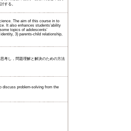
検討する。
ience. The aim of this course in to
e. It also enhances students’ability
s some topics of adolescents’
entity, 3) parents-child relationship,
に思考し，問題理解と解決のための方法
to discuss problem-solving from the