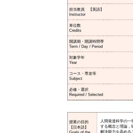
担当教員 【英語】
Instructor
単位数
Credits
開講期・開講時間帯
Term / Day / Period
対象学年
Year
コース・専攻等
Subject
必修・選択
Required / Selected
人間発達科学の一
授業の目的
する概念と理論，
【日本語】
解決能力を高める
Goals of the