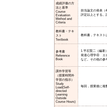
成績評価の方
法と基準
担当論文の発表（4
Course
評定以上とする。
Evaluation
Method and
Criteria
教科書・テキ
教科書，テキスト
スト
Textbook
1.平石賢二（編著
参考書
発達心理学④ エピ
Reference
Book
など。その他の参
課外学習等
（授業時間外
学習の指示）
Study
毎回，授業後に複
Load(Self-
directed
Learning
Outside
Course Hours)