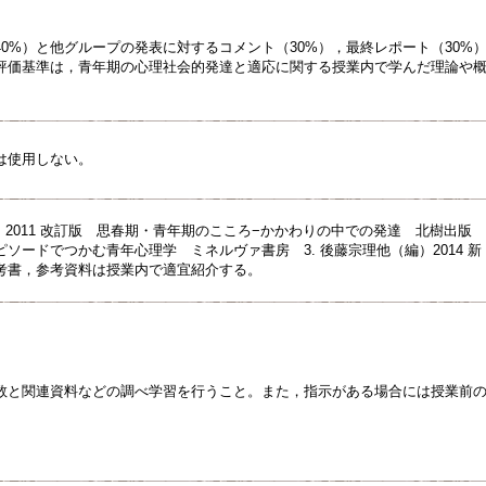
0%）と他グループの発表に対するコメント（30%），最終レポート（30%
評価基準は，青年期の心理社会的発達と適応に関する授業内で学んだ理論や
は使用しない。
）2011 改訂版 思春期・青年期のこころ−かかわりの中での発達 北樹出版 2
ソードでつかむ青年心理学 ミネルヴァ書房 3. 後藤宗理他（編）2014 
考書，参考資料は授業内で適宜紹介する。
数と関連資料などの調べ学習を行うこと。また，指示がある場合には授業前