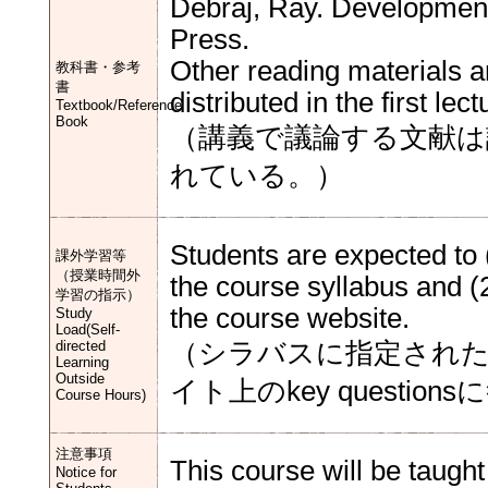
Debraj, Ray. Development
Press.
Other reading materials ar
教科書・参考
書
distributed in the first lect
Textbook/Reference
Book
（講義で議論する文献
れている。）
Students are expected to 
課外学習等
（授業時間外
the course syllabus and (
学習の指示）
the course website.
Study
Load(Self-
directed
（シラバスに指定され
Learning
Outside
イト上のkey questio
Course Hours)
注意事項
This course will be taught
Notice for