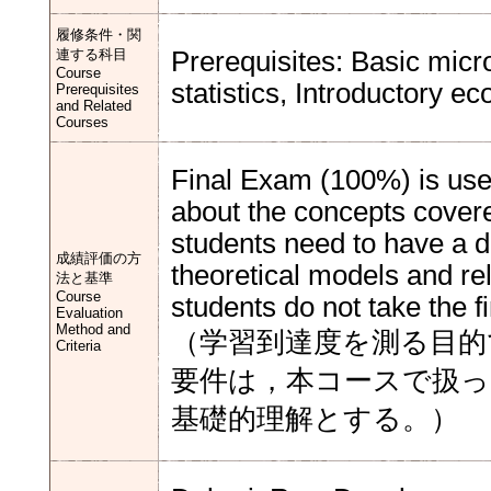
履修条件・関
連する科目
Prerequisites: Basic mic
Course
statistics, Introductory e
Prerequisites
and Related
Courses
Final Exam (100%) is use
about the concepts covere
students need to have a d
成績評価の方
theoretical models and rel
法と基準
Course
students do not take the f
Evaluation
Method and
（学習到達度を測る目的
Criteria
要件は，本コースで扱
基礎的理解とする。）