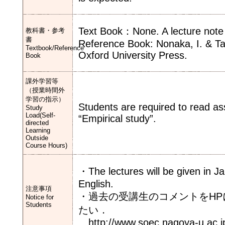
Text Book：None. A lecture note 
教科書・参考
書
Reference Book: Nonaka, I. & T
Textbook/Reference
Oxford University Press.
Book
課外学習等
（授業時間外
学習の指示）
Students are required to read as
Study
Load(Self-
“Empirical study”.
directed
Learning
Outside
Course Hours)
・The lectures will be given in J
English.
注意事項
・過去の受講生のコメントをH
Notice for
Students
たい．
http://www.soec.nagoya-u.ac.jp