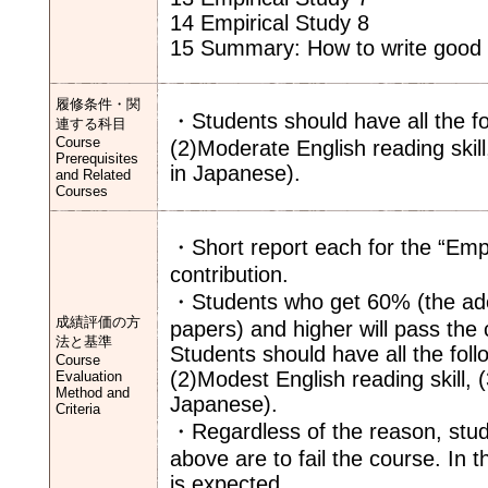
14 Empirical Study 8
15 Summary: How to write good
履修条件・関
・Students should have all the fo
連する科目
Course
(2)Moderate English reading skill,
Prerequisites
in Japanese).
and Related
Courses
・Short report each for the “Emp
contribution.
・Students who get 60% (the adeq
成績評価の方
papers) and higher will pass the
法と基準
Students should have all the foll
Course
(2)Modest English reading skill, (
Evaluation
Method and
Japanese).
Criteria
・Regardless of the reason, stud
above are to fail the course. In t
is expected.