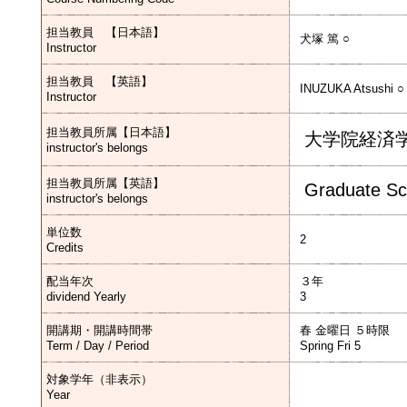
担当教員 【日本語】
犬塚 篤 ○
Instructor
担当教員 【英語】
INUZUKA Atsushi ○
Instructor
担当教員所属【日本語】
大学院経済
instructor's belongs
担当教員所属【英語】
Graduate Sc
instructor's belongs
単位数
2
Credits
配当年次
３年
dividend Yearly
3
開講期・開講時間帯
春 金曜日 ５時限
Term / Day / Period
Spring Fri 5
対象学年（非表示）
Year