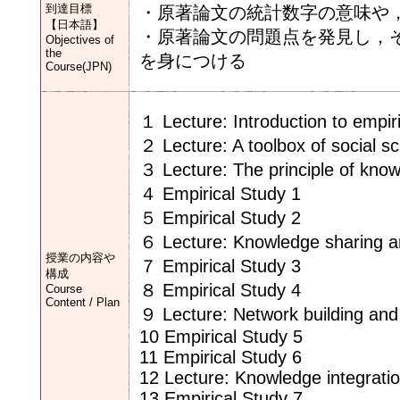
到達目標
・原著論文の統計数字の意味や
【日本語】
・原著論文の問題点を発見し，
Objectives of
the
を身につける
Course(JPN)
１ Lecture: Introduction to empiri
２ Lecture: A toolbox of social s
３ Lecture: The principle of kno
４ Empirical Study 1
５ Empirical Study 2
６ Lecture: Knowledge sharing a
授業の内容や
７ Empirical Study 3
構成
８ Empirical Study 4
Course
Content / Plan
９ Lecture: Network building and u
10 Empirical Study 5
11 Empirical Study 6
12 Lecture: Knowledge integrati
13 Empirical Study 7