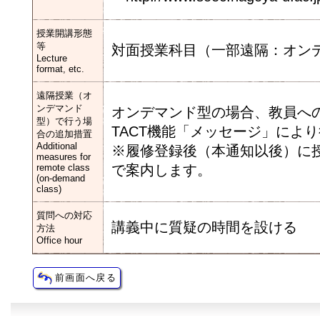
授業開講形態
等
対面授業科目（一部遠隔：オン
Lecture
format, etc.
遠隔授業（オ
ンデマンド
オンデマンド型の場合、教員へ
型）で行う場
TACT機能「メッセージ」によ
合の追加措置
Additional
※履修登録後（本通知以後）に授
measures for
remote class
で案内します。
(on-demand
class)
質問への対応
講義中に質疑の時間を設ける
方法
Office hour