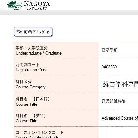
学部・大学院区分
経済学部
Undergraduate / Graduate
時間割コード
0403250
Registration Code
科目区分
経営学科専
Course Category
科目名 【日本語】
経営組織特論
Course Title
科目名 【英語】
Advanced Course of
Course Title
コースナンバリングコード
Course Numbering Code