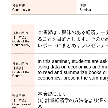
授業形態
演習
Course style
Seminar
本演習は，興味のある経済デー
授業の目的
【日本語】
ることを目的とします。そのた
Goals of the
レポートにまとめ，プレゼンテ
Course(JPN)
In this seminar, students are as
授業の目的
using data on economics and man
【英語】
to read and summarize books or
Goals of the
Course
economics, present the summary, 
本演習により，
到達目標
(1) 計量経済学の方法をより
【日本語】
Objectives of
る。
the