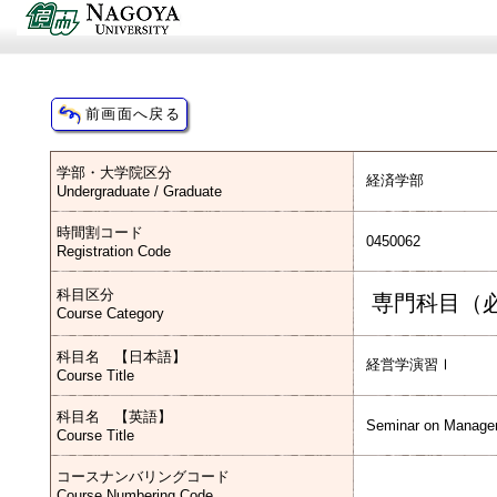
学部・大学院区分
経済学部
Undergraduate / Graduate
時間割コード
0450062
Registration Code
科目区分
専門科目（
Course Category
科目名 【日本語】
経営学演習Ⅰ
Course Title
科目名 【英語】
Seminar on Manage
Course Title
コースナンバリングコード
Course Numbering Code