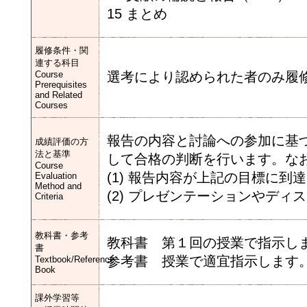
15 まとめ
履修条件・関
連する科目
Course
選考により認められた者のみ履
Prerequisites
and Related
Courses
報告の内容と討論への参加に基
成績評価の方
法と基準
して合格の判断を行います。な
Course
(1) 報告内容が上記の目標に到
Evaluation
Method and
(2) プレゼンテーションやデ
Criteria
教科書・参考
教科書 第１回の授業で指示し
書
参考書 授業で適宜指示します
Textbook/Reference
Book
課外学習等