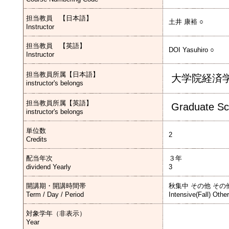
担当教員 【日本語】
土井 康裕 ○
Instructor
担当教員 【英語】
DOI Yasuhiro ○
Instructor
担当教員所属【日本語】
大学院経済
instructor's belongs
担当教員所属【英語】
Graduate Sc
instructor's belongs
単位数
2
Credits
配当年次
３年
dividend Yearly
3
開講期・開講時間帯
秋集中 その他 その
Term / Day / Period
Intensive(Fall) Othe
対象学年（非表示）
Year