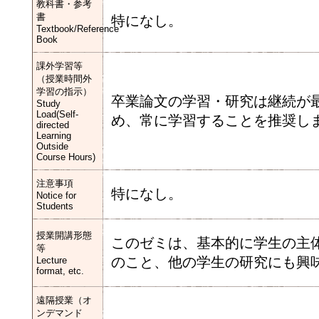
教科書・参考
書
特になし。
Textbook/Reference
Book
課外学習等
（授業時間外
学習の指示）
卒業論文の学習・研究は継続が
Study
Load(Self-
め、常に学習することを推奨し
directed
Learning
Outside
Course Hours)
注意事項
特になし。
Notice for
Students
授業開講形態
このゼミは、基本的に学生の主
等
のこと、他の学生の研究にも興
Lecture
format, etc.
遠隔授業（オ
ンデマンド