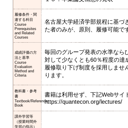
履修条件・関
連する科目
名古屋大学経済学部規程に基づ
Course
た者のみが、原則、履修可能で
Prerequisites
and Related
Courses
毎回のグループ発表の水準なら
成績評価の方
法と基準
対して少なくとも60％程度の
Course
履修取り下げ制度を採用しませ
Evaluation
Method and
ります。
Criteria
教科書・参考
書籍は利用せず、下記Webサイ
書
https://quantecon.org/lectures/
Textbook/Reference
Book
課外学習等
（授業時間外
学習の指示）