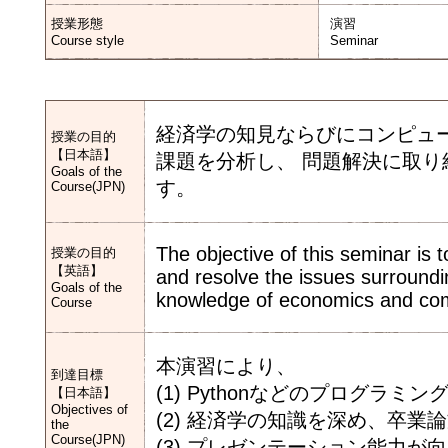
授業形態
演習
Course style
Seminar
経済学の知見ならびにコンピュ
授業の目的
【日本語】
課題を分析し、 問題解決に取
Goals of the
す。
Course(JPN)
The objective of this seminar is t
授業の目的
【英語】
and resolve the issues surround
Goals of the
knowledge of economics and co
Course
本演習により、
到達目標
(1) Pythonなどのプログ
【日本語】
Objectives of
(2) 経済学の知識を深め、卒
the
Course(JPN)
(3) プレゼンテーション能力が