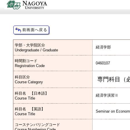
学部・大学院区分
経済学部
Undergraduate / Graduate
時間割コード
0460107
Registration Code
科目区分
専門科目（
Course Category
科目名 【日本語】
経済学演習Ⅱ
Course Title
科目名 【英語】
Seminar on Economi
Course Title
コースナンバリングコード
Course Numbering Code