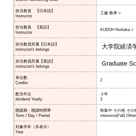
担当教員 【日本語】
工藤 教孝 ○
Instructor
担当教員 【英語】
KUDOH Noritaka ○
Instructor
担当教員所属【日本語】
大学院経済
instructor's belongs
担当教員所属【英語】
Graduate Sc
instructor's belongs
単位数
2
Credits
配当年次
３年
dividend Yearly
3
開講期・開講時間帯
秋集中 その他 その
Term / Day / Period
Intensive(Fall) Othe
対象学年（非表示）
Year