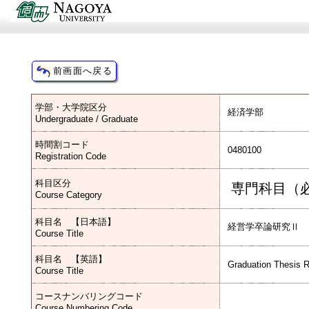
学部・大学院区分
経済学部
Undergraduate / Graduate
時間割コード
0480100
Registration Code
科目区分
専門科目（
Course Category
科目名 【日本語】
経営学卒論研究Ⅱ
Course Title
科目名 【英語】
Graduation Thesis 
Course Title
コースナンバリングコード
Course Numbering Code