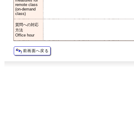
measures for
remote class
(on-demand
class)
質問への対応
方法
Office hour