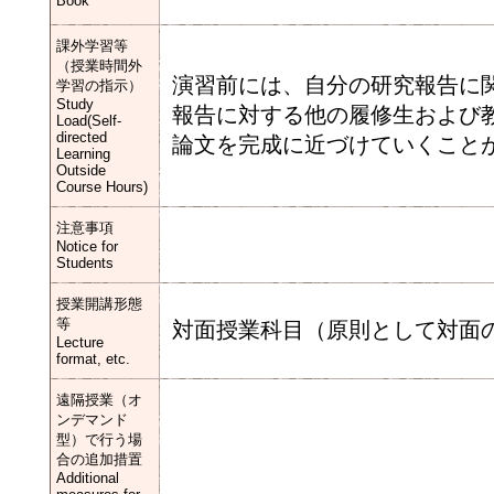
Book
課外学習等
（授業時間外
演習前には、自分の研究報告に
学習の指示）
Study
報告に対する他の履修生および
Load(Self-
directed
論文を完成に近づけていくこと
Learning
Outside
Course Hours)
注意事項
Notice for
Students
授業開講形態
等
対面授業科目（原則として対面
Lecture
format, etc.
遠隔授業（オ
ンデマンド
型）で行う場
合の追加措置
Additional