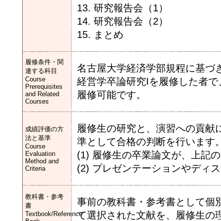
13. 研究報告会（1）
14. 研究報告会（2）
15. まとめ
履修条件・関
名古屋大学経済学部規程に基づき
連する科目
Course
経営学卒論研究Iを履修した者
Prerequisites
履修可能です。
and Related
Courses
履修生の研究と、演習への貢献
成績評価の方
法と基準
準として合格の判断を行います
Course
(1) 履修生の卒業論文が、上記
Evaluation
Method and
(2) プレゼンテーションやデ
Criteria
教科書・参考
事前の教科書・参考書として個
書
て選択された文献を、履修生の
Textbook/Reference