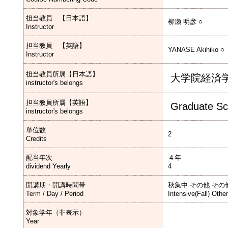
担当教員 【日本語】
柳瀬 明彦 ○
Instructor
担当教員 【英語】
YANASE Akihiko ○
Instructor
担当教員所属【日本語】
大学院経済
instructor's belongs
担当教員所属【英語】
Graduate Sc
instructor's belongs
単位数
2
Credits
配当年次
４年
dividend Yearly
4
開講期・開講時間帯
秋集中 その他 その
Term / Day / Period
Intensive(Fall) Othe
対象学年（非表示）
Year