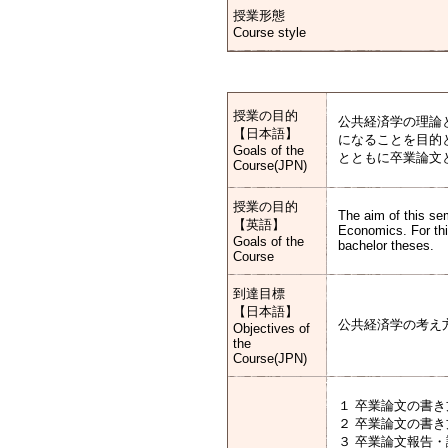
授業形態
Course style
授業の目的
公共経済学の理論
【日本語】
になることを目的
Goals of the
とともに卒業論文
Course(JPN)
授業の目的
The aim of this se
【英語】
Economics. For this
Goals of the
bachelor theses.
Course
到達目標
【日本語】
公共経済学の考え
Objectives of
the
Course(JPN)
１ 卒業論文の書き方 
２ 卒業論文の書き方 
３ 卒業論文報告・議