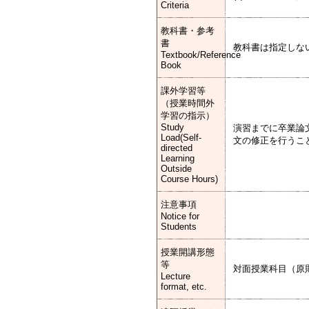
Criteria
教科書・参考
書
教科書は指定しな
Textbook/Reference
Book
課外学習等
（授業時間外
学習の指示）
Study
演習までに卒業論
Load(Self-
文の修正を行うこ
directed
Learning
Outside
Course Hours)
注意事項
Notice for
Students
授業開講形態
等
対面授業科目（原
Lecture
format, etc.