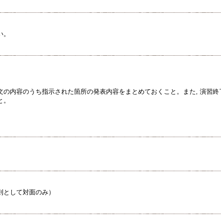
い。
文の内容のうち指示された箇所の発表内容をまとめておくこと。また, 演習
と。
則として対面のみ）