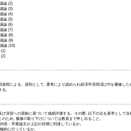
論 (2)
論 (3)
論 (4)
論 (5)
論 (6)
論 (7)
論 (8)
論 (9)
論 (10)
1)
2)
規程による。原則として, 選考により認められ経済学演習I及びIIを履修した者
きる。
及び演習への貢献に基づいて成績評価する。その際, 以下の点を基準として合
このため, 履修の取り下げについては教員まで申し出ること。
研究内容・卒業論文が上記の目標に到達しているか。
を積極的に行っているか。