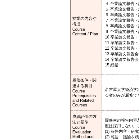
４ 卒業論文報告・議
５ 卒業論文報告・議
６ 卒業論文報告・議
授業の内容や
７ 卒業論文報告・議
構成
８ 卒業論文報告・議
Course
９ 卒業論文報告・議
Content / Plan
10 卒業論文報告・議
11 卒業論文報告・議
12 卒業論文報告・議
13 卒業論文報告会 (
14 卒業論文報告会 (
15 総括
履修条件・関
連する科目
名古屋大学経済学部
Course
る者のみが履修で
Prerequisites
and Related
Courses
成績評価の方
履修生の報告内容
法と基準
度は採用しない。
Course
(1) 報告内容・
Evaluation
Method and
(2) 報告・議論