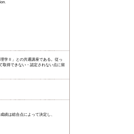
ion.
物理学Ⅱ」との共通講座である。従っ
して取得できない・認定されない点に留
。成績は総合点によって決定し、