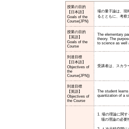
授業の目的
場の量子論は、現
【日本語】
るとともに、考察
Goals of the
Course(JPN)
授業の目的
The elementary part
【英語】
theory. The purpose
Goals of the
to science as well
Course
到達目標
【日本語】
受講者は、スカラ
Objectives of
the
Course(JPN))
到達目標
The student learns 
【英語】
quantization of a si
Objectives of
the Course
1. 場の理論に関
場の理論の必要性
2. １次元時空間