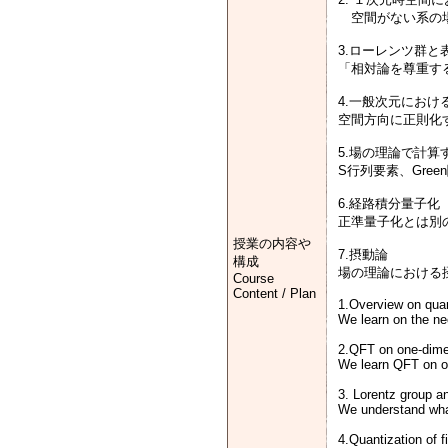
空間がない系の場
3.ローレンツ群と
「相対論を尊重す
4.一般次元におけ
空間方向に正則化
5.場の理論で計算
S行列要素、Gre
6.経路積分量子化
正準量子化とは別
授業の内容や
7.摂動論
構成
場の理論における摂
Course
Content / Plan
1.Overview on quan
We learn on the ne
2.QFT on one-dime
We learn QFT on o
3. Lorentz group an
We understand what
4.Quantization of f