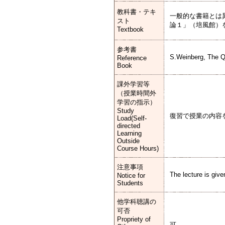
教科書・テキ
一般的な書籍とは
スト
論１」（培風館）
Textbook
参考書
S.Weinberg, The Q
Reference
Book
課外学習等
（授業時間外
学習の指示）
Study
復習で授業の内容
Load(Self-
directed
Learning
Outside
Course Hours)
注意事項
The lecture is giv
Notice for
Students
他学科聴講の
可否
Propriety of
可