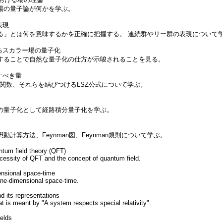
の量子論が何かを学ぶ。
表現
る」とは何を意味するかを正確に把握する。 連続群やリー群の表現について
るスカラー場の量子化
することで自然な量子化の仕方が示唆されることを見る。
すべき量
en関数、それらを結びつけるLSZ公式について学ぶ。
の量子化として経路積分量子化を学ぶ。
動計算方法、Feynman図、Feynman規則について学ぶ。
tum field theory (QFT)
cessity of QFT and the concept of quantum field.
nsional space-time
ne-dimensional space-time.
d its representations
 is meant by "A system respects special relativity".
ields