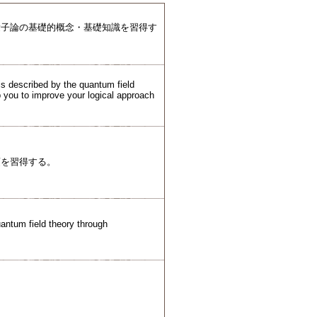
量子論の基礎的概念・基礎知識を習得す
 is described by the quantum field
elp you to improve your logical approach
項を習得する。
uantum field theory through