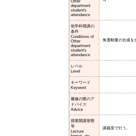
Other
department
student's
attendance
他学科聴講の
条件
Conditions of
角運動量の合成を
Other
department
student's
attendance
レベル
Level
キーワード
Keyword
履修の際のア
ドバイス
Advice
授業開講形態
等
講義室で行う。
Lecture
format, etc.