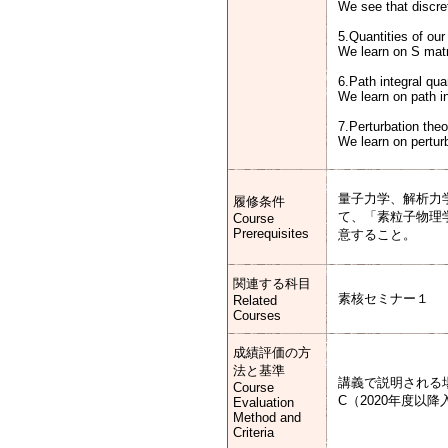
We see that discre
5.Quantities of our
We learn on S matr
6.Path integral qua
We learn on path in
7.Perturbation theo
We learn on pertu
量子力学、解析力
履修条件
て、「素粒子物理
Course
Prerequisites
意すること。
関連する科目
素核セミナー１
Related
Courses
成績評価の方
法と基準
講義で説明される
Course
C（2020年度以
Evaluation
Method and
Criteria