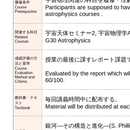
宇宙物理関連の科目を履修・理
履修条件
Participants are supposed to h
Course
Prerequisites
astrophysics courses .
関連する科目
宇宙天体セミナー2, 宇宙物理学A,
Related
G30 Astrophysics
Courses
成績評価の方
授業の最後に課すレポート課題で
法と基準
Course
Evaluated by the report which will
Evaluation
Method and
60/100.
Criteria
教科書・テキ
毎回講義時間中に配布する。
スト
Material will be distributed at eac
Textbook
銀河―その構造と進化―(S. Ph