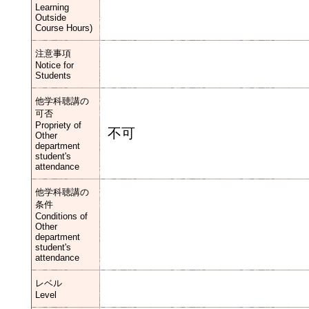
Learning
Outside
Course Hours)
注意事項
Notice for
Students
他学科聴講の
可否
Propriety of
不可
Other
department
student's
attendance
他学科聴講の
条件
Conditions of
Other
department
student's
attendance
レベル
Level