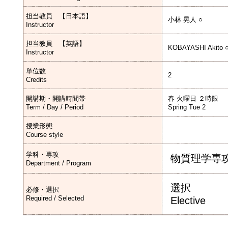
担当教員 【日本語】
小林 晃人 ○
Instructor
担当教員 【英語】
KOBAYASHI Akito 
Instructor
単位数
2
Credits
開講期・開講時間帯
春 火曜日 ２時限
Term / Day / Period
Spring Tue 2
授業形態
Course style
学科・専攻
物質理学専
Department / Program
選択
必修・選択
Required / Selected
Elective