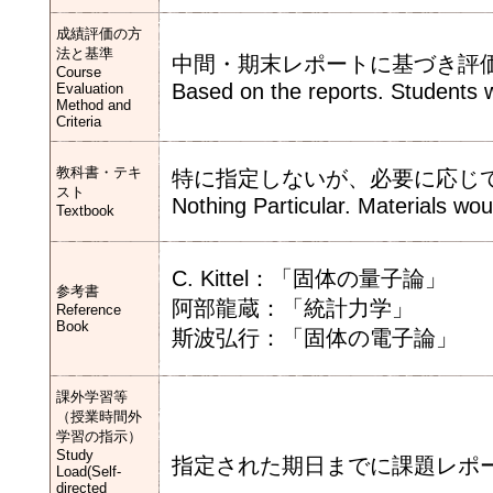
成績評価の方
法と基準
中間・期末レポートに基づき評価
Course
Based on the reports. Students wi
Evaluation
Method and
Criteria
教科書・テキ
特に指定しないが、必要に応じ
スト
Nothing Particular. Materials woul
Textbook
C. Kittel：「固体の量子論」
参考書
阿部龍蔵：「統計力学」
Reference
Book
斯波弘行：「固体の電子論」
課外学習等
（授業時間外
学習の指示）
Study
指定された期日までに課題レポ
Load(Self-
directed