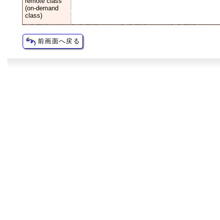
remote class
(on-demand
class)