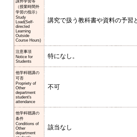
課外学習等
（授業時間外
学習の指示）
Study
講究で扱う教科書や資料の予習
Load(Self-
directed
Learning
Outside
Course Hours)
注意事項
特になし。
Notice for
Students
他学科聴講の
可否
Propriety of
不可
Other
department
student's
attendance
他学科聴講の
条件
Conditions of
該当なし
Other
department