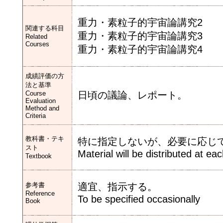
重力・素粒子的宇宙論講究2
関連する科目
重力・素粒子的宇宙論講究3
Related
Courses
重力・素粒子的宇宙論講究4
成績評価の方
法と基準
Course
日頃の議論、レポート。
Evaluation
Method and
Criteria
教科書・テキ
特に指定しないが、必要に応じ
スト
Material will be distributed at ea
Textbook
参考書
適宜、指示する。
Reference
To be specified occasionally
Book