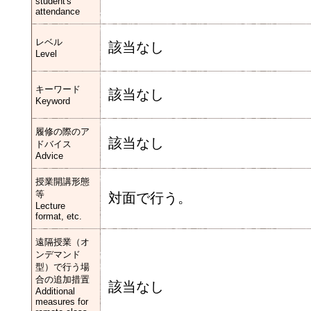
student's
attendance
レベル
該当なし
Level
キーワード
該当なし
Keyword
履修の際のア
該当なし
ドバイス
Advice
授業開講形態
等
対面で行う。
Lecture
format, etc.
遠隔授業（オ
ンデマンド
型）で行う場
合の追加措置
該当なし
Additional
measures for