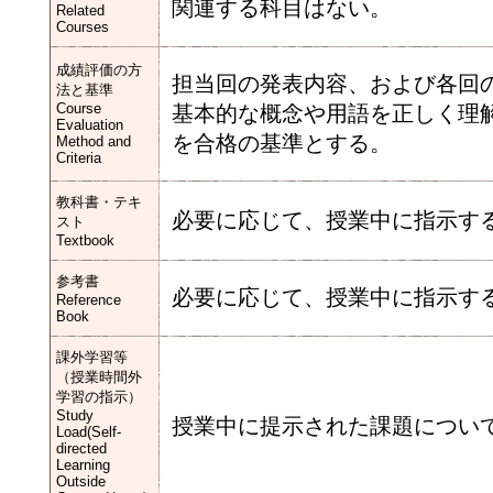
関連する科目はない。
Related
Courses
成績評価の方
担当回の発表内容、および各回
法と基準
Course
基本的な概念や用語を正しく理
Evaluation
を合格の基準とする。
Method and
Criteria
教科書・テキ
必要に応じて、授業中に指示す
スト
Textbook
参考書
必要に応じて、授業中に指示す
Reference
Book
課外学習等
（授業時間外
学習の指示）
Study
授業中に提示された課題につい
Load(Self-
directed
Learning
Outside