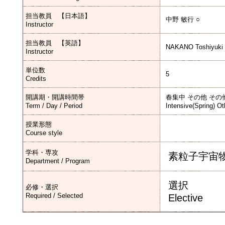
担当教員 【日本語】
中野 敏行 ○
Instructor
担当教員 【英語】
NAKANO Toshiyuki
Instructor
単位数
5
Credits
開講期・開講時間帯
春集中 その他 その
Term / Day / Period
Intensive(Spring) Ot
授業形態
Course style
学科・専攻
素粒子宇宙
Department / Program
選択
必修・選択
Required / Selected
Elective