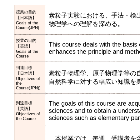
授業の目的
素粒子実験における、手法・検
【日本語】
物理学への理解を深める。
Goals of the
Course(JPN)
授業の目的
This course deals with the basis 
【英語】
enhances the principle and metho
Goals of the
Course
到達目標
素粒子物理学、原子物理学等の
【日本語】
Objectives of
自然科学に対する幅広い知識を
the
Course(JPN))
The goals of this course are acq
到達目標
【英語】
sciences and to obtain a underst
Objectives of
sciences such as elementary part
the Course
本授業では、毎週、受講者を含