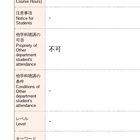
Course Hours)
注意事項
-
Notice for
Students
他学科聴講の
可否
Propriety of
不可
Other
department
student's
attendance
他学科聴講の
条件
Conditions of
-
Other
department
student's
attendance
レベル
-
Level
キーワード