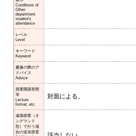
Conditions of
Other
department
student's
attendance
レベル
Level
キーワード
Keyword
履修の際のア
ドバイス
Advice
授業開講形態
等
対面による。
Lecture
format, etc.
遠隔授業（オ
ンデマンド
型）で行う場
合の追加措置
該当しない。