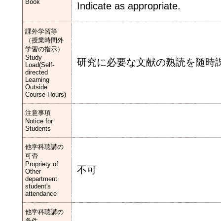
Book
Indicate as appropriate.
課外学習等
（授業時間外
学習の指示）
Study
研究に必要な文献の熟読を随時
Load(Self-
directed
Learning
Outside
Course Hours)
注意事項
Notice for
Students
他学科聴講の
可否
Propriety of
不可
Other
department
student's
attendance
他学科聴講の
条件