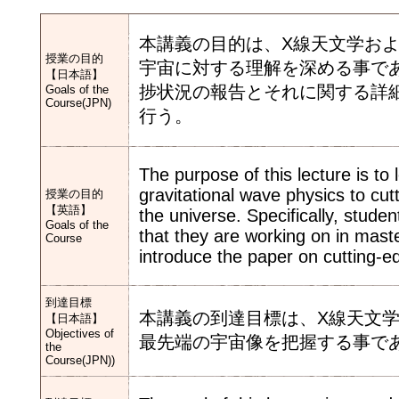
本講義の目的は、X線天文学お
授業の目的
宇宙に対する理解を深める事で
【日本語】
捗状況の報告とそれに関する詳
Goals of the
Course(JPN)
行う。
The purpose of this lecture is t
gravitational wave physics to cu
授業の目的
【英語】
the universe. Specifically, studen
Goals of the
that they are working on in maste
Course
introduce the paper on cutting-e
到達目標
本講義の到達目標は、X線天文
【日本語】
Objectives of
最先端の宇宙像を把握する事で
the
Course(JPN))