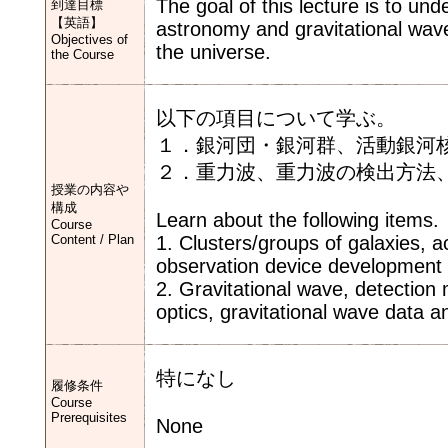
The goal of this lecture is to un
到達目標
【英語】
astronomy and gravitational wave
Objectives of
the universe.
the Course
以下の項目について学ぶ。
１．銀河団・銀河群、活動銀河
２．重力波、重力波の検出方法
授業の内容や
構成
Learn about the following items.
Course
Content / Plan
1. Clusters/groups of galaxies, ac
observation device development
2. Gravitational wave, detection
optics, gravitational wave data a
特になし
履修条件
Course
Prerequisites
None