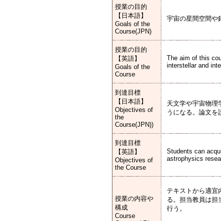
授業の目的
【日本語】
宇宙の星間空間や
Goals of the
Course(JPN)
授業の目的
The aim of this co
【英語】
interstellar and in
Goals of the
Course
到達目標
【日本語】
天文学や宇宙物理
Objectives of
うになる。論文を
the
Course(JPN))
到達目標
Students can acqui
【英語】
astrophysics resea
Objectives of
the Course
テキストから適宜
授業の内容や
る。担当教員は担
構成
行う。
Course