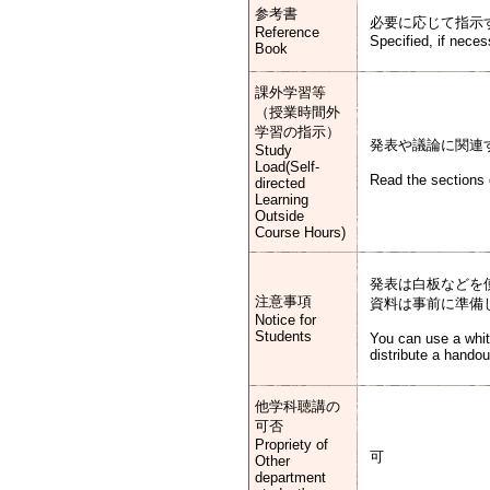
参考書
必要に応じて指示
Reference
Specified, if neces
Book
課外学習等
（授業時間外
学習の指示）
発表や議論に関連
Study
Load(Self-
Read the sections 
directed
Learning
Outside
Course Hours)
発表は白板などを
注意事項
資料は事前に準備
Notice for
Students
You can use a whit
distribute a handou
他学科聴講の
可否
Propriety of
可
Other
department