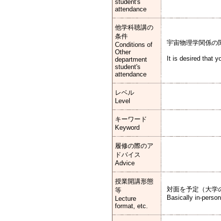
student's
attendance
他学科聴講の
条件
宇宙物理学関係の
Conditions of
Other
It is desired that
department
student's
attendance
レベル
Level
キーワード
Keyword
履修の際のア
ドバイス
Advice
授業開講形態
対面を予定（大学
等
Basically in-person
Lecture
format, etc.