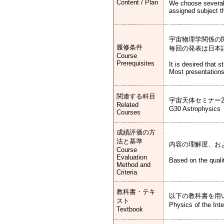
Content / Plan
We choose several 
assigned subject th
宇宙物理学関係の
履修条件
毎回の発表は日本
Course
Prerequisites
It is desired that 
Most presentations
関連する科目
宇宙天体セミナー2,
Related
G30 Astrophysics
Courses
成績評価の方
法と基準
内容の理解度、お
Course
Evaluation
Based on the qualit
Method and
Criteria
教科書・テキ
以下の教科書を用いる予定。P
スト
Physics of the Inte
Textbook