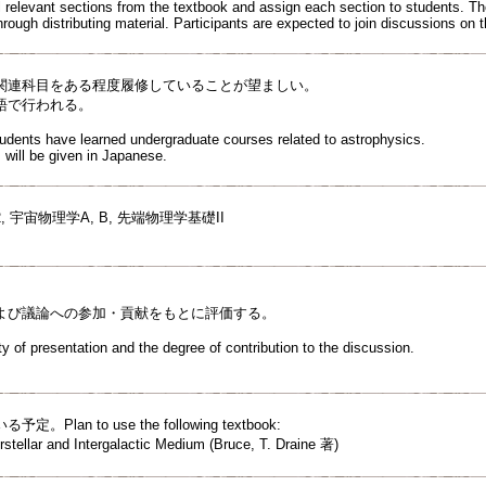
relevant sections from the textbook and assign each section to students. T
rough distributing material. Participants are expected to join discussions on 
関連科目をある程度履修していることが望ましい。
語で行われる。
students have learned undergraduate courses related to astrophysics.
 will be given in Japanese.
 宇宙物理学A, B, 先端物理学基礎II
よび議論への参加・貢献をもとに評価する。
y of presentation and the degree of contribution to the discussion.
lan to use the following textbook:
rstellar and Intergalactic Medium (Bruce, T. Draine 著)