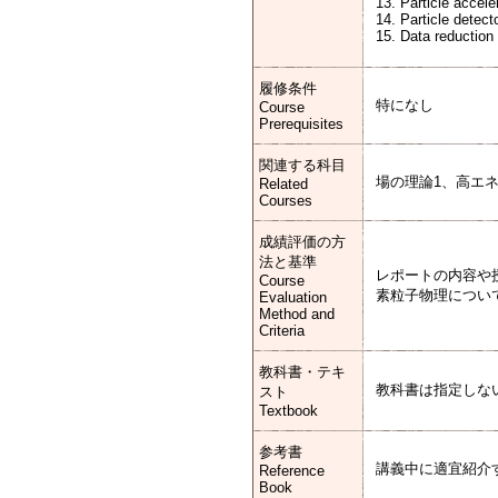
13. Particle accele
14. Particle detect
15. Data reduction
履修条件
特になし
Course
Prerequisites
関連する科目
場の理論1、高エ
Related
Courses
成績評価の方
法と基準
レポートの内容や
Course
素粒子物理につい
Evaluation
Method and
Criteria
教科書・テキ
教科書は指定しな
スト
Textbook
参考書
講義中に適宜紹介
Reference
Book