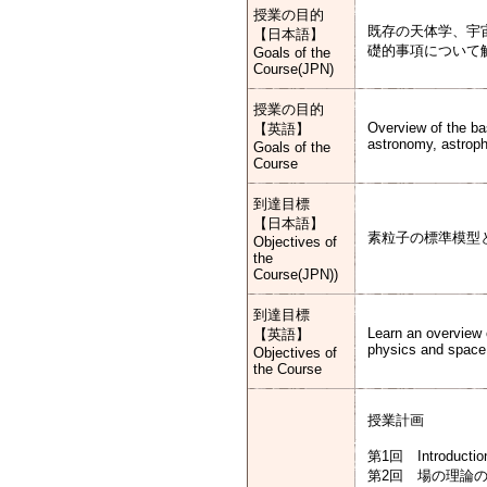
授業の目的
既存の天体学、宇
【日本語】
礎的事項について
Goals of the
Course(JPN)
授業の目的
Overview of the ba
【英語】
astronomy, astroph
Goals of the
Course
到達目標
【日本語】
素粒子の標準模型
Objectives of
the
Course(JPN))
到達目標
Learn an overview 
【英語】
physics and space
Objectives of
the Course
授業計画
第1回 Introduct
第2回 場の理論の