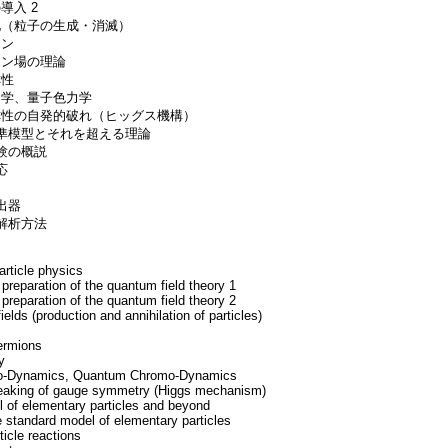
導入 2
化（粒子の生成・消滅）
オン
オン場の理論
称性
力学、量子色力学
称性の自発的破れ（ヒッグス機構）
標準模型とそれを超える理論
験の概説
応
出器
解析方法
particle physics
 preparation of the quantum field theory 1
 preparation of the quantum field theory 2
ields (production and annihilation of particles)
fermions
y
ro-Dynamics, Quantum Chromo-Dynamics
eaking of gauge symmetry (Higgs mechanism)
 of elementary particles and beyond
e standard model of elementary particles
icle reactions