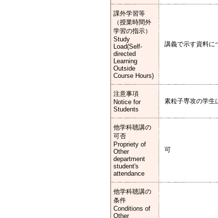
課外学習等
（授業時間外
学習の指示）
Study
講義で示す資料に
Load(Self-
directed
Learning
Outside
Course Hours)
注意事項
素粒子専攻の学生
Notice for
Students
他学科聴講の
可否
Propriety of
可
Other
department
student's
attendance
他学科聴講の
条件
Conditions of
Other