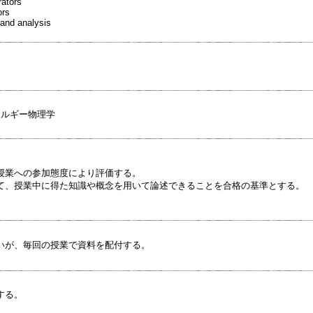
rators
ors
 and analysis
ネルギー物理学
授業への参加態度により評価する。
て、授業中に得た知識や概念を用いて論述できることを合格の基準とする。
いが、毎回の授業で資料を配付する。
する。