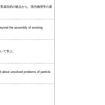
を育成目的の観点から、現代物理学の基
beyond the assembly of existing
ついて学ぶ。
d about unsolved problems of particle