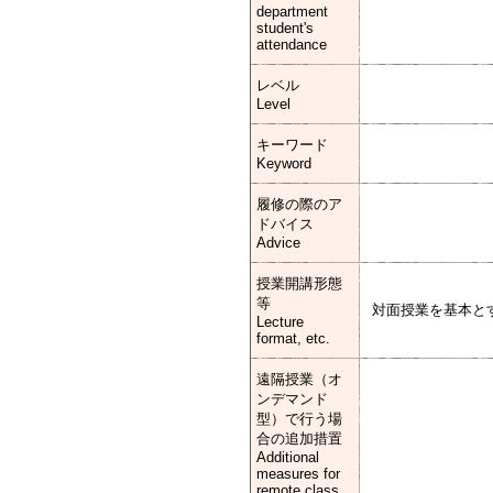
department
student's
attendance
レベル
Level
キーワード
Keyword
履修の際のア
ドバイス
Advice
授業開講形態
等
対面授業を基本と
Lecture
format, etc.
遠隔授業（オ
ンデマンド
型）で行う場
合の追加措置
Additional
measures for
remote class