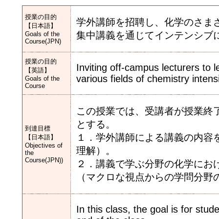
授業の目的
学外講師を招聘し、化学のさま
【日本語】
集中講義を通じてインテンシブ
Goals of the
Course(JPN)
授業の目的
Inviting off-campus lecturers to
【英語】
various fields of chemistry intens
Goals of the
Course
この授業では、受講者が授業終
とする。
到達目標
１．学外講師による講義の内容
【日本語】
Objectives of
理解）。
the
Course(JPN))
２．講義で学ぶ分野の化学にお
（マクロな視点からの学問分野
In this class, the goal is for stu