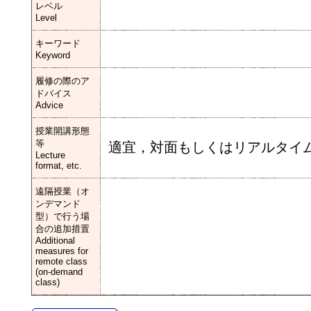
レベル
Level
キーワード
Keyword
履修の際のア
ドバイス
Advice
授業開講形態
等
適宜，対面もしくはリアルタイ
Lecture
format, etc.
遠隔授業（オ
ンデマンド
型）で行う場
合の追加措置
Additional
measures for
remote class
(on-demand
class)