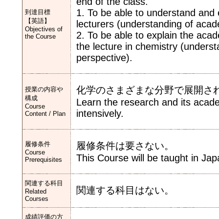
end of the class.
1. To be able to understand and e
到達目標
【英語】
lecturers (understanding of acad
Objectives of
2. To be able to explain the acad
the Course
the lecture in chemistry (unders
perspective).
化学のさまざまな分野で展開さ
授業の内容や
構成
Learn the research and its acade
Course
intensively.
Content / Plan
履修条件
履修条件は要さない。
Course
This Course will be taught in Ja
Prerequisites
関連する科目
関連する科目はない。
Related
Courses
成績評価の方