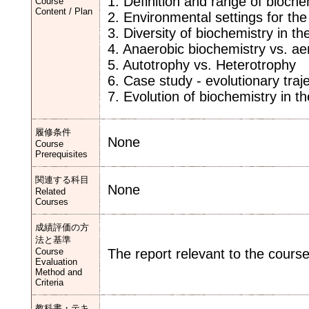
1. Definition and range of bioch
Course
Content / Plan
2. Environmental settings for the
3. Diversity of biochemistry in th
4. Anaerobic biochemistry vs. ae
5. Autotrophy vs. Heterotrophy
6. Case study - evolutionary traj
7. Evolution of biochemistry in 
履修条件
None
Course
Prerequisites
関連する科目
None
Related
Courses
成績評価の方
法と基準
Course
The report relevant to the course
Evaluation
Method and
Criteria
教科書・テキ