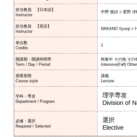
担当教員 【日本語】
中野 俊詩 ○ 星野 
Instructor
担当教員 【英語】
NAKANO Syunji ○ 
Instructor
単位数
1
Credits
開講期・開講時間帯
秋集中 その他 その
Term / Day / Period
Intensive(Fall) Othe
授業形態
講義
Course style
Lecture
理学専攻
学科・専攻
Department / Program
Division of 
選択
必修・選択
Required / Selected
Elective