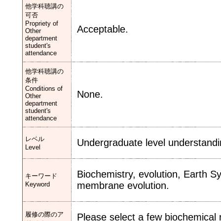
他学科聴講の
可否
Propriety of
Acceptable.
Other
department
student's
attendance
他学科聴講の
条件
Conditions of
None.
Other
department
student's
attendance
レベル
Undergraduate level understandin
Level
Biochemistry, evolution, Earth S
キーワード
membrane evolution.
Keyword
履修の際のア
Please select a few biochemical 