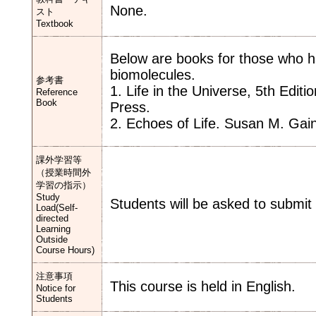
None.
スト
Textbook
Below are books for those who hav
biomolecules.
参考書
1. Life in the Universe, 5th Editi
Reference
Book
Press.
2. Echoes of Life. Susan M. Gain
課外学習等
（授業時間外
学習の指示）
Study
Students will be asked to submit 
Load(Self-
directed
Learning
Outside
Course Hours)
注意事項
This course is held in English.
Notice for
Students