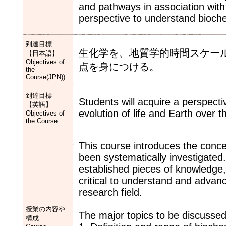
and pathways in association with
perspective to understand biochem
到達目標
生化学を、地質学的時間スケー
【日本語】
Objectives of
点を身につける。
the
Course(JPN))
到達目標
Students will acquire a perspect
【英語】
evolution of life and Earth over t
Objectives of
the Course
This course introduces the concep
been systematically investigated.
established pieces of knowledge, 
critical to understand and advanc
research field.
授業の内容や
The major topics to be discussed 
構成