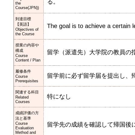
る。
the
Course(JPN))
到達目標
【英語】
The goal is to achieve a certain 
Objectives of
the Course
授業の内容や
構成
留学（派遣先）大学院の教員の
Course
Content / Plan
履修条件
留学前に必ず留学届を提出し、
Course
Prerequisites
関連する科目
特になし
Related
Courses
成績評価の方
法と基準
Course
留学先の成績を確認して帰国後
Evaluation
Method and