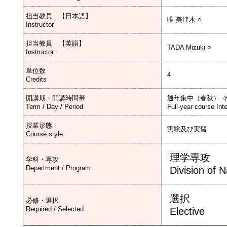
担当教員 【日本語】
唯 美津木 ○
Instructor
担当教員 【英語】
TADA Mizuki ○
Instructor
単位数
4
Credits
開講期・開講時間帯
通年集中（春秋） 
Term / Day / Period
Full-year course Int
授業形態
実験及び実習
Course style
理学専攻
学科・専攻
Department / Program
Division of 
選択
必修・選択
Required / Selected
Elective