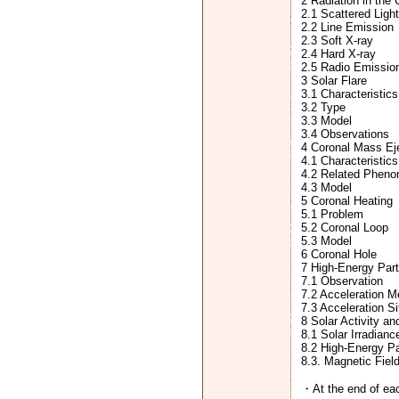
2 Radiation in the
2.1 Scattered Light
2.2 Line Emission
2.3 Soft X-ray
2.4 Hard X-ray
2.5 Radio Emissio
3 Solar Flare
3.1 Characteristics
3.2 Type
3.3 Model
3.4 Observations
4 Coronal Mass Ej
4.1 Characteristics
4.2 Related Phen
4.3 Model
5 Coronal Heating
5.1 Problem
5.2 Coronal Loop
5.3 Model
6 Coronal Hole
7 High-Energy Part
7.1 Observation
7.2 Acceleration 
7.3 Acceleration Si
8 Solar Activity an
8.1 Solar Irradianc
8.2 High-Energy Pa
8.3. Magnetic Fiel
・At the end of eac