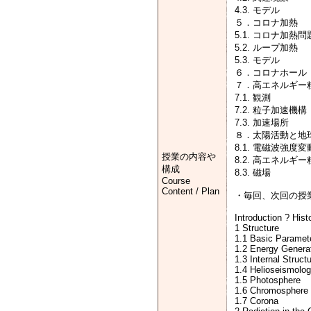
4.3. モデル
５．コロナ加熱
5.1. コロナ加熱問
5.2. ループ加熱
5.3. モデル
６．コロナホール
７．高エネルギー
7.1. 観測
7.2. 粒子加速機構
7.3. 加速場所
８．太陽活動と地
8.1. 電磁波強度変
授業の内容や
8.2. 高エネルギー
構成
8.3. 磁場
Course
Content / Plan
・毎回、次回の授
Introduction ? His
1 Structure
1.1 Basic Paramet
1.2 Energy Genera
1.3 Internal Struct
1.4 Helioseismolo
1.5 Photosphere
1.6 Chromosphere
1.7 Corona