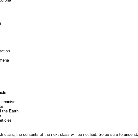
 Corona
n
ection
omena
icle
Mechanism
te
d the Earth
e
rticles
d
h class, the contents of the next class will be notified. So be sure to unders