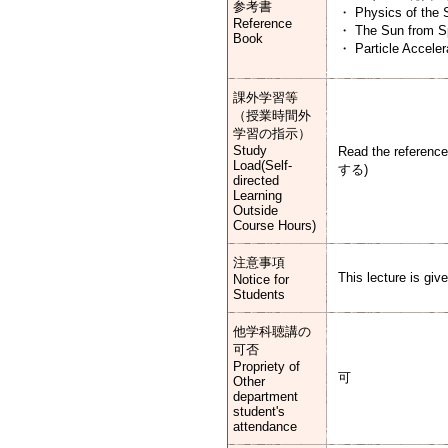
参考書
・ Physics of the 
Reference
・ The Sun from Sp
Book
・ Particle Acceler
課外学習等
（授業時間外
学習の指示）
Study
Read the refer
Load(Self-
する)
directed
Learning
Outside
Course Hours)
注意事項
This lecture is give
Notice for
Students
他学科聴講の
可否
Propriety of
可
Other
department
student's
attendance