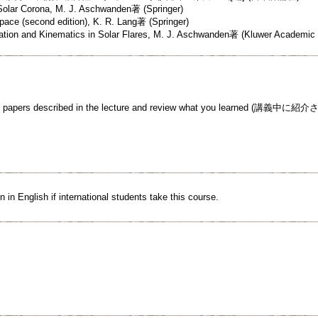
Solar Corona, M. J. Aschwanden著 (Springer)
ace (second edition), K. R. Lang著 (Springer)
ation and Kinematics in Solar Flares, M. J. Aschwanden著 (Kluwer Academic 
ence papers described in the lecture and review what you lea
n in English if international students take this course.