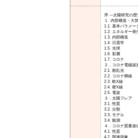
序 ---太陽研究の歴
１. 内部構造・大
1.1. 基本パラメー
1.2. エネルギー
1.3. 内部構造
1.4. 日震学
1.5. 光球
1.6. 彩層
1.7. コロナ
２．コロナ電磁波
2.1. 散乱光
2.2. コロナ輝線
2.3. 軟X線
2.4. 硬X線
2.5. 電波
３．太陽フレア
3.1. 性質
3.2. 分類
3.3. モデル
3.4. 観測
４．コロナ質量放
4.1. 性質
4.2. 関連現象