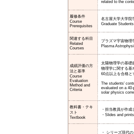
related to the cont
履修条件
名古屋大学大学院
Course
Graduate Students
Prerequisites
関連する科目
プラズマ宇宙物理
Related
Plasma Astrophysi
Courses
太陽物理学の基礎
成績評価の方
物理学に関する基
法と基準
60点以上を合格と
Course
Evaluation
The students' contr
Method and
evaluated on a 40-
Criteria
solar physics corre
教科書・テキ
・担当教員が作成
スト
・Slides and prints 
Textbook
・ シリーズ現代の