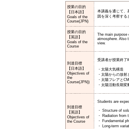
授業の目的
本講義を通じて、
【日本語】
因を深く考察する
Goals of the
Course(JPN)
授業の目的
The main purpose o
【英語】
atmosphere. Also th
Goals of the
view.
Course
受講者が授業終了
到達目標
【日本語】
・太陽大気構造
Objectives of
・太陽からの放射
the
・太陽フレアとC
Course(JPN))
・太陽活動長期変
Students are expec
到達目標
・ Structure of sol
【英語】
・ Radiation from t
Objectives of
・ Fundamental phy
the Course
・ Long-term variati