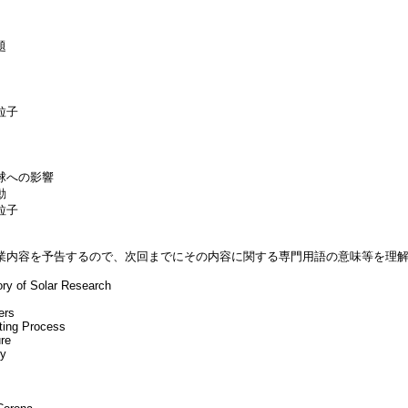
題
粒子
球への影響
動
粒子
業内容を予告するので、次回までにその内容に関する専門用語の意味等を理
tory of Solar Research
ers
ting Process
ure
gy