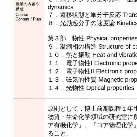
授業の内容や
dynamics
構成
７．遷移状態と単分子反応 Transient st
Course
Content / Plan
８．光励起分子の速度論 Kinetics of p
第３部 物性 Physical properties o
９．凝縮相の構造 Structure of co
１０．熱と振動 Heat and vibrati
１１．電子物性I Electronic propert
１２．電子物性II Electronic proper
１３．磁気的性質 Magnetic prope
１４．光物性 Optical properties
原則として，博士前期課程１年
物質・生命化学領域の研究室に
ア有機化学」、「コア物理化学
ること。