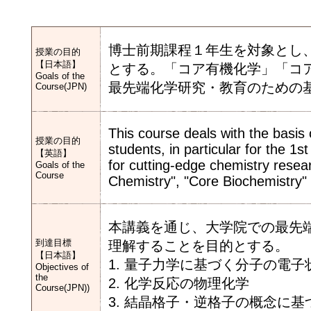
博士前期課程１年生を対象とし
授業の目的
【日本語】
とする。「コア有機化学」「コ
Goals of the
最先端化学研究・教育のための
Course(JPN)
This course deals with the basis
授業の目的
students, in particular for the 1
【英語】
for cutting-edge chemistry rese
Goals of the
Course
Chemistry", "Core Biochemistry"
本講義を通じ、大学院での最先
到達目標
理解することを目的とする。
【日本語】
1. 量子力学に基づく分子の電
Objectives of
the
2. 化学反応の物理化学
Course(JPN))
3. 結晶格子・逆格子の概念に