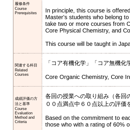
履修条件
Course
In principle, this course is offer
Prerequisites
Master's students who belong to 
take two or more courses from C
Core Physical Chemistry, an
This course will be taught in Jap
「コア有機化学」「コア無機化
関連する科目
Related
Courses
Core Organic Chemistry, Core In
各回の授業への取り組み（各回
成績評価の方
００点満点中６０点以上の評価
法と基準
Course
Evaluation
Based on the commitment to each
Method and
Criteria
those who with a rating of 60% or