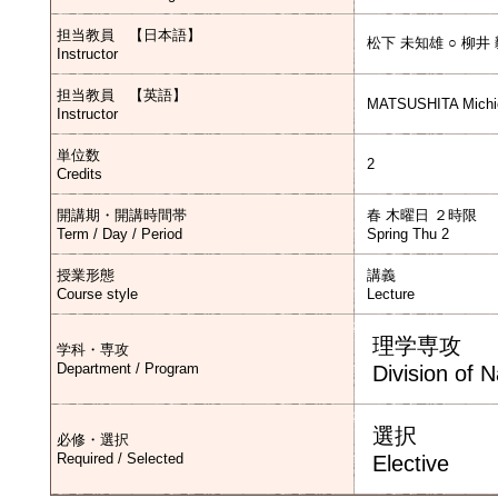
担当教員 【日本語】
松下 未知雄 ○ 柳井
Instructor
担当教員 【英語】
MATSUSHITA Michio
Instructor
単位数
2
Credits
開講期・開講時間帯
春 木曜日 ２時限
Term / Day / Period
Spring Thu 2
授業形態
講義
Course style
Lecture
理学専攻
学科・専攻
Department / Program
Division of 
選択
必修・選択
Required / Selected
Elective