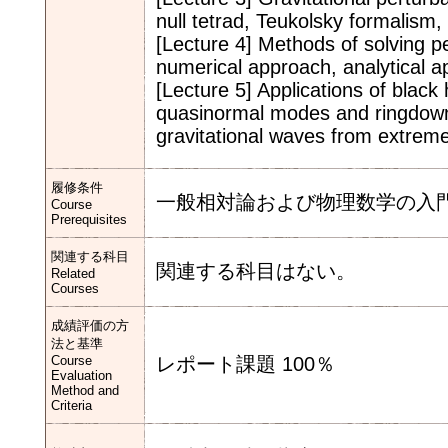
null tetrad, Teukolsky formalism
[Lecture 4] Methods of solving p
numerical approach, analytical 
[Lecture 5] Applications of black
quasinormal modes and ringdown 
gravitational waves from extreme
履修条件
一般相対論および物理数学の入
Course
Prerequisites
関連する科目
関連する科目はない。
Related
Courses
成績評価の方
法と基準
Course
レポート課題 100％
Evaluation
Method and
Criteria