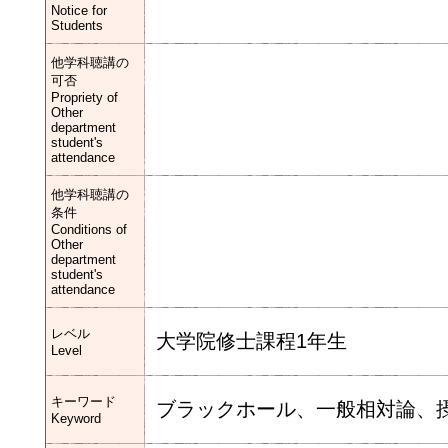
Notice for
Students
他学科聴講の
可否
Propriety of
Other
department
student's
attendance
他学科聴講の
条件
Conditions of
Other
department
student's
attendance
レベル
大学院修士課程1年生
Level
キーワード
ブラックホール、一般相対論、
Keyword