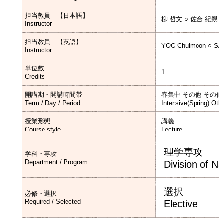
担当教員 【日本語】
柳 哲文 ○ 佐合 紀親
Instructor
担当教員 【英語】
YOO Chulmoon ○ S
Instructor
単位数
1
Credits
開講期・開講時間帯
春集中 その他 その
Term / Day / Period
Intensive(Spring) Ot
授業形態
講義
Course style
Lecture
理学専攻
学科・専攻
Department / Program
Division of 
選択
必修・選択
Required / Selected
Elective