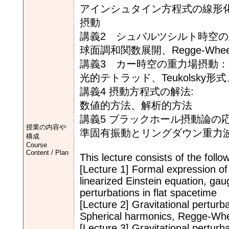
アインシュタイン方程式の線形
摂動
講義2 シュバルツシルト時空
球面調和関数展開、Regge-Wheel
講義3 カー時空の重力場摂動：
光的テトラッド、Teukolsky
講義4 摂動方程式の解法:
数値的方法、解析的方法
講義5 ブラックホール摂動論の応
授業の内容や
準固有振動とリングダウン重力
構成
Course
Content / Plan
This lecture consists of the follow
[Lecture 1] Formal expression of 
linearized Einstein equation, ga
perturbations in flat spacetime
[Lecture 2] Gravitational pertur
Spherical harmonics, Regge-Whee
[Lecture 3] Gravitational perturb