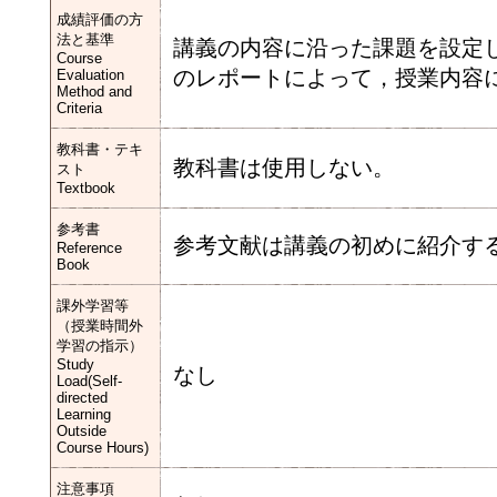
成績評価の方
法と基準
講義の内容に沿った課題を設定
Course
のレポートによって，授業内容
Evaluation
Method and
Criteria
教科書・テキ
教科書は使用しない。
スト
Textbook
参考書
参考文献は講義の初めに紹介す
Reference
Book
課外学習等
（授業時間外
学習の指示）
Study
なし
Load(Self-
directed
Learning
Outside
Course Hours)
注意事項