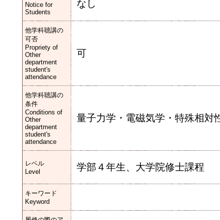
なし
Notice for
Students
他学科聴講の
可否
Propriety of
可
Other
department
student's
attendance
他学科聴講の
条件
Conditions of
量子力学・電磁気学・特殊相対
Other
department
student's
attendance
レベル
学部４年生、大学院修士課程
Level
キーワード
Keyword
履修の際のア