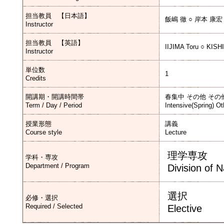
担当教員 【日本語】
飯嶋 徹 ○ 岸本 康宏
Instructor
担当教員 【英語】
IIJIMA Toru ○ KIS
Instructor
単位数
1
Credits
開講期・開講時間帯
春集中 その他 その
Term / Day / Period
Intensive(Spring) Ot
授業形態
講義
Course style
Lecture
理学専攻
学科・専攻
Department / Program
Division of 
選択
必修・選択
Required / Selected
Elective