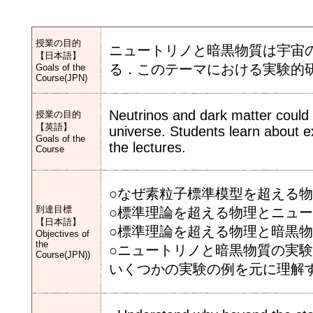
授業の目的
ニュートリノと暗黒物質は宇宙
【日本語】
る．このテーマにおける実験的
Goals of the
Course(JPN)
Neutrinos and dark matter could b
授業の目的
【英語】
universe. Students learn about e
Goals of the
the lectures.
Course
○なぜ素粒子標準模型を超える
到達目標
○標準理論を超える物理とニュ
【日本語】
○標準理論を超える物理と暗黒
Objectives of
the
○ニュートリノと暗黒物質の実
Course(JPN))
いくつかの実験の例を元に理解