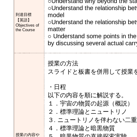
○Understand why beyond the sta
○Understand the relationship be
model
到達目標
【英語】
○Understand the relationship b
Objectives of
matter
the Course
○ Understand some points in the
by discussing several actual car
授業の方法
スライドと板書を併用して授業
・日程
以下の内容を順に解説する。
１．宇宙の物質の起源（概説）
２．標準理論とニュートリノ
３. ニュートリノを伴わない二
４．標準理論と暗黒物質
授業の内容や
５．暗黒物質の直接探索実験