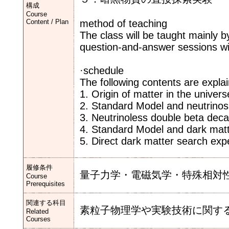
構成
Course
Content / Plan
method of teaching
The class will be taught mainly b
question-and-answer sessions wi
·schedule
The following contents are explai
1. Origin of matter in the univer
2. Standard Model and neutrinos
3. Neutrinoless double beta dec
4. Standard Model and dark mat
5. Direct dark matter search exp
履修条件
量子力学・電磁気学・特殊相対
Course
Prerequisites
関連する科目
素粒子物理学や実験技術に関す
Related
Courses