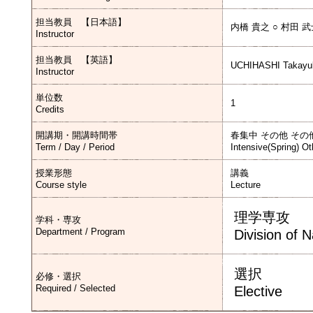
担当教員 【日本語】
内橋 貴之 ○ 村田 
Instructor
担当教員 【英語】
UCHIHASHI Takayu
Instructor
単位数
1
Credits
開講期・開講時間帯
春集中 その他 その
Term / Day / Period
Intensive(Spring) Ot
授業形態
講義
Course style
Lecture
理学専攻
学科・専攻
Department / Program
Division of 
選択
必修・選択
Required / Selected
Elective