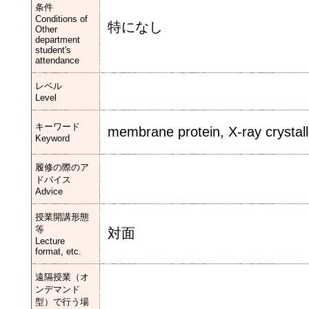
条件
Conditions of
特になし
Other
department
student's
attendance
レベル
Level
キーワード
membrane protein, X-ray crystal
Keyword
履修の際のア
ドバイス
Advice
授業開講形態
等
対面
Lecture
format, etc.
遠隔授業（オ
ンデマンド
型）で行う場