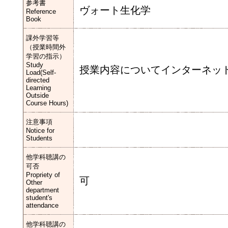
参考書
ヴォート生化学
Reference
Book
課外学習等
（授業時間外
学習の指示）
Study
授業内容についてインターネッ
Load(Self-
directed
Learning
Outside
Course Hours)
注意事項
Notice for
Students
他学科聴講の
可否
Propriety of
可
Other
department
student's
attendance
他学科聴講の