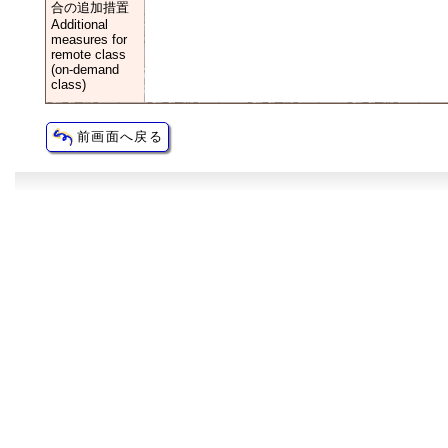
合の追加措置
Additional
measures for
remote class
(on-demand
class)