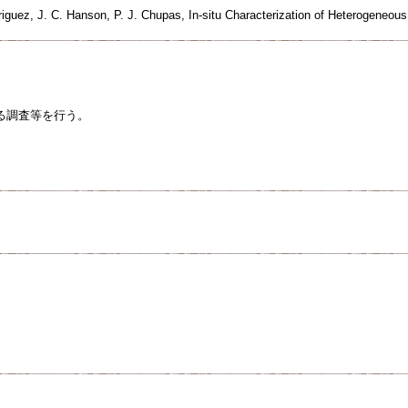
driguez, J. C. Hanson, P. J. Chupas, In-situ Characterization of Heterogeneous
る調査等を行う。