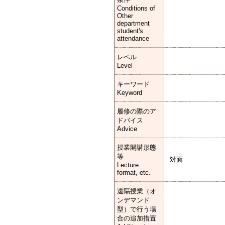
Conditions of
Other
department
student's
attendance
レベル
Level
キーワード
Keyword
履修の際のア
ドバイス
Advice
授業開講形態
等
対面
Lecture
format, etc.
遠隔授業（オ
ンデマンド
型）で行う場
合の追加措置