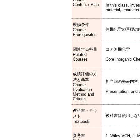
Content / Plan
In this class, inve
material, character
履修条件
無機化学の基礎の
Course
Prerequisites
関連する科目
コア無機化学
Related
Courses
Core Inorganic Ch
成績評価の方
法と基準
担当回の発表内容
Course
Evaluation
Presentation, and 
Method and
Criteria
教科書・テキ
教科書は使用しな
スト
Textbook
参考書
1. Wiley-VCH, J. M