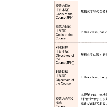
授業の目的
【日本語】
無機化学等の自然
Goals of the
Course(JPN)
授業の目的
【英語】
In this class, basi
Goals of the
Course
到達目標
【日本語】
無機化学に関する
Objectives of
the
Course(JPN))
到達目標
【英語】
In this class, the 
Objectives of
the Course
本授業では、無機
授業の内容や
判的に評価する視
構成
組みが必須である
Course