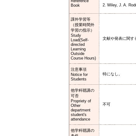
Reference
2. Wiley, J. A. Ro
Book
課外学習等
（授業時間外
学習の指示）
Study
文献や発表に関す
Load(Self-
directed
Learning
Outside
Course Hours)
注意事項
特になし。
Notice for
Students
他学科聴講の
可否
Propriety of
不可
Other
department
student's
attendance
他学科聴講の
条件