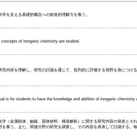
科学を支える基礎的概念への創造的理解力を養う。
c concepts of inorganic chemistry are studied.
研究内容を理解し、研究の討議を通じて、批判的に評価する視野を身につけ
goal is for students to have the knowledge and abilities of inorganic chemistry 
化学（金属錯体、触媒、固体材料、構造解析）に関する研究内容の発表とそ
野を養う。また、関連分野の研究を調査し、その内容を発表して討議する。毎
。