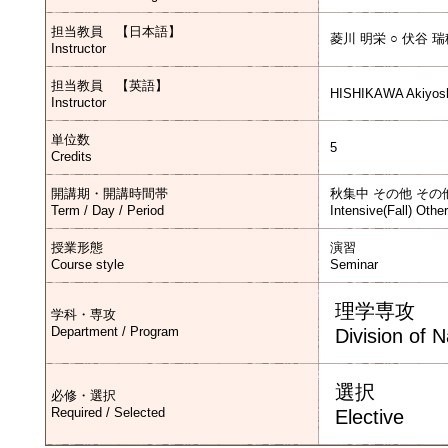
担当教員 【日本語】
菱川 明栄 ○ 伏谷 
Instructor
担当教員 【英語】
HISHIKAWA Akiyosh
Instructor
単位数
5
Credits
開講期・開講時間帯
秋集中 その他 その
Term / Day / Period
Intensive(Fall) Othe
授業形態
演習
Course style
Seminar
理学専攻
学科・専攻
Department / Program
Division of 
選択
必修・選択
Required / Selected
Elective