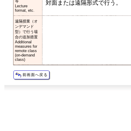
等
対面または遠隔形式で行う。
Lecture
format, etc.
遠隔授業（オ
ンデマンド
型）で行う場
合の追加措置
Additional
measures for
remote class
(on-demand
class)