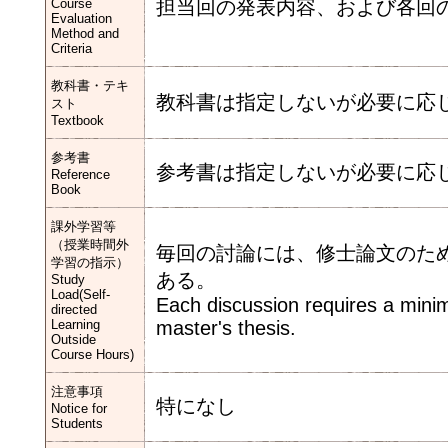
Course
担当回の発表内容、および各回
Evaluation
Method and
Criteria
教科書・テキ
教科書は指定しないが必要に応
スト
Textbook
参考書
参考書は指定しないが必要に応
Reference
Book
課外学習等
（授業時間外
毎回の討論には、修士論文のた
学習の指示）
ある。
Study
Load(Self-
Each discussion requires a minim
directed
Learning
master's thesis.
Outside
Course Hours)
注意事項
特になし
Notice for
Students