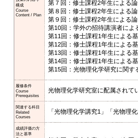
第７回：修士課程2年生による
構成
第８回：修士課程2年生による
Course
Content / Plan
第９回：修士課程2年生による
第10回：学外の招待講演者によ
第11回：修士課程1年生による
第12回：修士課程1年生による
第13回：修士課程1年生による
第14回：修士課程1年生による
第15回：光物理化学研究に関す
履修条件
光物理化学研究室に配属されて
Course
Prerequisites
関連する科目
「光物理化学講究1」「光物理化
Related
Courses
成績評価の方
法と基準