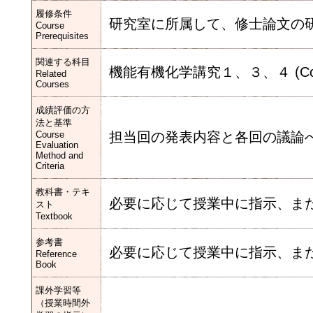
履修条件
研究室に所属して、修士論文の
Course
Prerequisites
関連する科目
機能有機化学講究１、３、４ (Colloqui
Related
Courses
成績評価の方
法と基準
Course
担当回の発表内容と各回の議論
Evaluation
Method and
Criteria
教科書・テキ
必要に応じて授業中に指示、ま
スト
Textbook
参考書
必要に応じて授業中に指示、ま
Reference
Book
課外学習等
（授業時間外