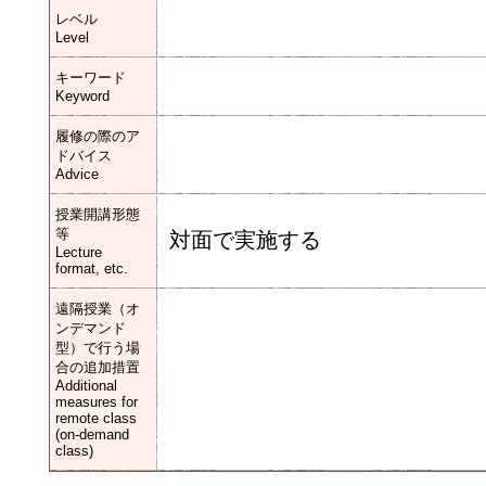
レベル
Level
キーワード
Keyword
履修の際のア
ドバイス
Advice
授業開講形態
等
対面で実施する
Lecture
format, etc.
遠隔授業（オ
ンデマンド
型）で行う場
合の追加措置
Additional
measures for
remote class
(on-demand
class)