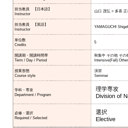
担当教員 【日本語】
山口 茂弘 ○ 多喜 
Instructor
担当教員 【英語】
YAMAGUCHI Shigeh
Instructor
単位数
5
Credits
開講期・開講時間帯
秋集中 その他 その
Term / Day / Period
Intensive(Fall) Othe
授業形態
演習
Course style
Seminar
理学専攻
学科・専攻
Department / Program
Division of 
選択
必修・選択
Required / Selected
Elective