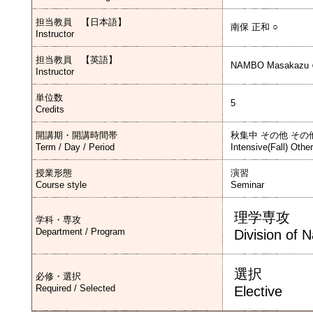
担当教員 【日本語】
南保 正和 ○
Instructor
担当教員 【英語】
NAMBO Masakazu 
Instructor
単位数
5
Credits
開講期・開講時間帯
秋集中 その他 その
Term / Day / Period
Intensive(Fall) Othe
授業形態
演習
Course style
Seminar
理学専攻
学科・専攻
Department / Program
Division of 
選択
必修・選択
Required / Selected
Elective