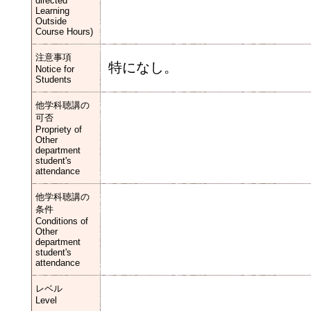
directed
Learning
Outside
Course Hours)
注意事項
特になし。
Notice for
Students
他学科聴講の
可否
Propriety of
Other
department
student's
attendance
他学科聴講の
条件
Conditions of
Other
department
student's
attendance
レベル
Level