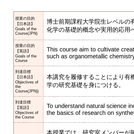
授業の目的
博士前期課程大学院生レベルの
【日本語】
化学の基礎的概念や実用的応用
Goals of the
Course(JPN)
授業の目的
This course aim to cultivate crea
【英語】
such as organometallic chemistry
Goals of the
Course
到達目標
本講究を履修することにより有
【日本語】
Objectives of
学の研究基礎を身につける。
the
Course(JPN))
到達目標
To understand natural science in
【英語】
the basics of research on synthe
Objectives of
the Course
本授業では、研究室メンバーが