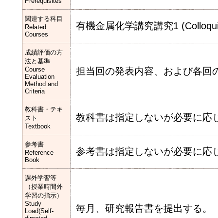
Prerequisites
関連する科目
有機金属化学講究講究1 (Colloquium O
Related
Courses
成績評価の方
法と基準
Course
担当回の発表内容、および各回
Evaluation
Method and
Criteria
教科書・テキ
教科書は指定しないが必要に応
スト
Textbook
参考書
参考書は指定しないが必要に応
Reference
Book
課外学習等
（授業時間外
学習の指示）
Study
毎月、研究報告書を提出する。
Load(Self-