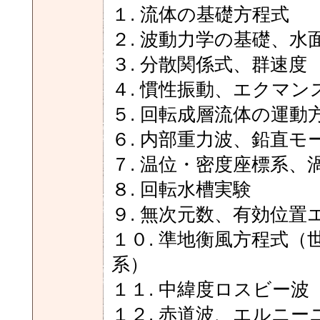
１. 流体の基礎方程式
２. 波動力学の基礎、水
３. 分散関係式、群速度
４. 慣性振動、エクマ
５. 回転成層流体の運動
６. 内部重力波、鉛直モ
７. 温位・密度座標系、
８. 回転水槽実験
９. 無次元数、有効位置
１０. 準地衡風方程式
系）
１１. 中緯度ロスビー波
１２. 赤道波、エルニー