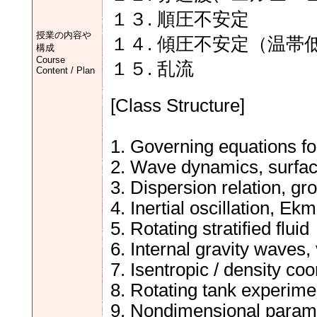
１３. 順圧不安定
授業の内容や
１４. 傾圧不安定（温
構成
Course
１５. 乱流
Content / Plan
[Class Structure]
1. Governing equations fo
2. Wave dynamics, surfa
3. Dispersion relation, gr
4. Inertial oscillation, Ek
5. Rotating stratified fluid
6. Internal gravity waves
7. Isentropic / density coo
8. Rotating tank experime
9. Nondimensional paramet