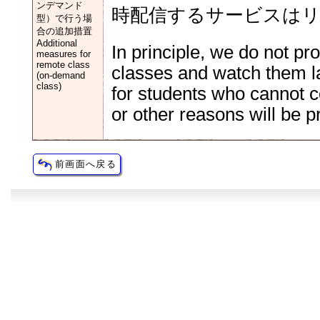
ンデマンド
時配信するサービスは
型）で行う場
合の追加措置
Additional
In principle, we do not pr
measures for
remote class
classes and watch them l
(on-demand
class)
for students who cannot c
or other reasons will be 