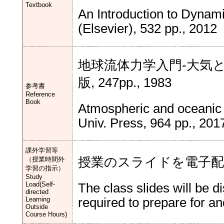
Textbook
An Introduction to Dynam
(Elsevier), 532 pp., 2012
地球流体力学入門-大気と
版, 247pp., 1983
参考書
Reference
Book
Atmospheric and oceanic 
Univ. Press, 964 pp., 201
課外学習等
授業のスライドを電子
（授業時間外
学習の指示）
Study
Load(Self-
The class slides will be di
directed
Learning
required to prepare for a
Outside
Course Hours)