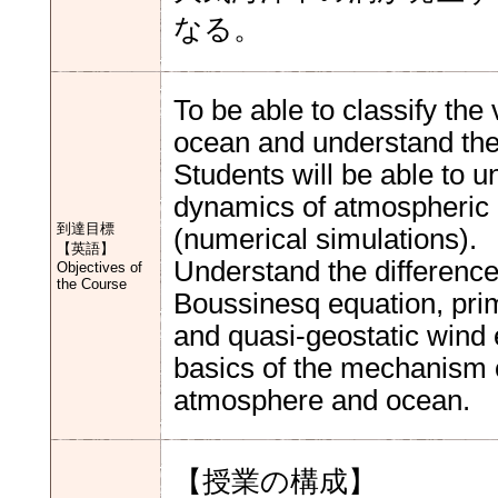
なる。
To be able to classify th
ocean and understand the 
Students will be able to 
dynamics of atmospheric 
到達目標
(numerical simulations).
【英語】
Understand the differenc
Objectives of
the Course
Boussinesq equation, prim
and quasi-geostatic wind 
basics of the mechanism of
atmosphere and ocean.
【授業の構成】