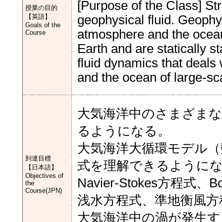
[Purpose of the Class] Stra
授業の目的
【英語】
geophysical fluid. Geophys
Goals of the
atmosphere and the ocean o
Course
Earth and are statically s
fluid dynamics that deal
and the ocean of large-sc
大気海洋中のさまざま
るようになる。
大気海洋大循環モデル（
到達目標
式を理解できるように
【日本語】
Objectives of
Navier-Stokes方程
the
Course(JPN)
浅水方程式、準地衡風方
大気海洋中の渦が発生