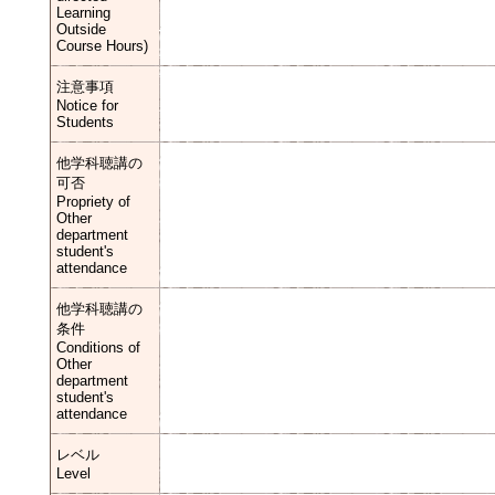
Learning
Outside
Course Hours)
注意事項
Notice for
Students
他学科聴講の
可否
Propriety of
Other
department
student's
attendance
他学科聴講の
条件
Conditions of
Other
department
student's
attendance
レベル
Level