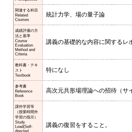
関連する科目
統計力学、場の量子論
Related
Courses
成績評価の方
法と基準
Course
講義の基礎的な内容に関するレ
Evaluation
Method and
Criteria
教科書・テキ
特になし
スト
Textbook
参考書
高次元共形場理論への招待（サイ
Reference
Book
課外学習等
（授業時間外
学習の指示）
Study
講義の復習をすること。
Load(Self-
directed