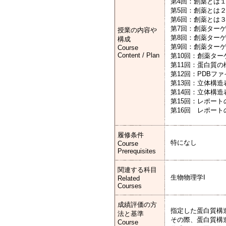
第4回：創薬とは
第5回：創薬とは
第6回：創薬とは
第7回：創薬ター
授業の内容や
第8回：創薬ター
構成
第9回：創薬ター
Course
Content / Plan
第10回：創薬タ
第11回：蛋白質の
第12回：PDBフ
第13回：立体構造
第14回：立体構造
第15回：レポー
第16回 レポー
履修条件
特になし
Course
Prerequisites
関連する科目
生物物理学I
Related
Courses
成績評価の方
指定した蛋白質構
法と基準
その際、蛋白質構造
Course