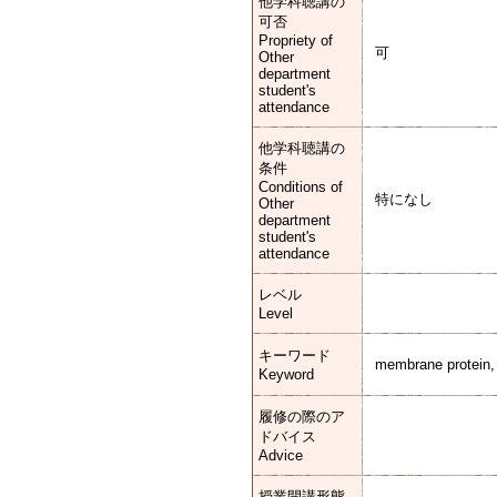
他学科聴講の
可否
Propriety of
可
Other
department
student's
attendance
他学科聴講の
条件
Conditions of
特になし
Other
department
student's
attendance
レベル
Level
キーワード
membrane protein, 
Keyword
履修の際のア
ドバイス
Advice
授業開講形態