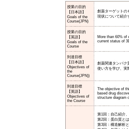
授業の目的
創薬ターゲットの
【日本語】
現状について紹介
Goals of the
Course(JPN)
授業の目的
More than 60% of dr
【英語】
current status of 3
Goals of the
Course
到達目標
【日本語】
創薬関連タンパク
Objectives of
使い方を学び、実
the
Course(JPN))
到達目標
The objective of th
【英語】
based drug discover
Objectives of
structure diagram 
the Course
第1回：自己紹介
第2回：蛋白質と
第3回：構造解析