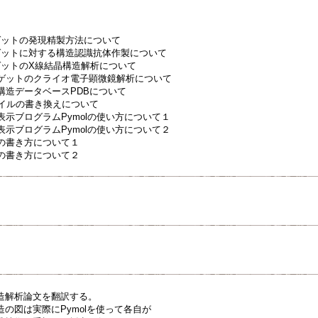
１
２
３
ゲットの発現精製方法について
ゲットに対する構造認識抗体作製について
ゲットのX線結晶構造解析について
ーゲットのクライオ電子顕微鏡解析について
構造データベースPDBについて
ァイルの書き換えについて
表示ブログラムPymolの使い方について１
表示ブログラムPymolの使い方について２
トの書き方について１
トの書き方について２
造解析論文を翻訳する。
の図は実際にPymolを使って各自が