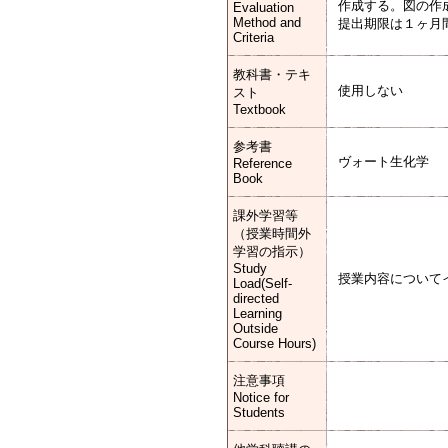
作成する。図の作
Evaluation
Method and
提出期限は１ヶ月
Criteria
教科書・テキ
使用しない
スト
Textbook
参考書
ヴォート生化学
Reference
Book
課外学習等
（授業時間外
学習の指示）
Study
授業内容について
Load(Self-
directed
Learning
Outside
Course Hours)
注意事項
Notice for
Students