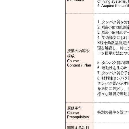
of living systems, 
4. Acquire the abil
1. タンパク質を
2. X線小角散乱
3. X線小角散乱
4. 学術論文にお
X線小角散乱測定
理を解説し、特に
授業の内容や
ータ提示方法につ
構成
Course
5. タンパク質の
Content / Plan
6. 連動性を生み
7. タンパク質分
8. 材料性タンパ
タンパク質が示す
を適切に選択し、
様々な階層で連動
履修条件
特別の要件を設けていま
Course
Prerequisites
関連する科目