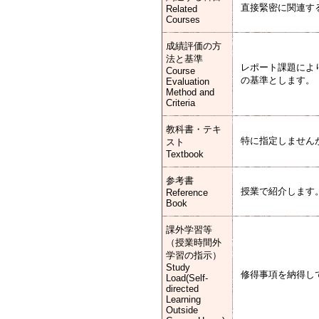
直接緊密に関連す
Related
Courses
成績評価の方
法と基準
レポート課題によ
Course
の基準とします。
Evaluation
Method and
Criteria
教科書・テキ
特に指定しません
スト
Textbook
参考書
授業で紹介します
Reference
Book
課外学習等
（授業時間外
学習の指示）
Study
修得事項を納得し
Load(Self-
directed
Learning
Outside