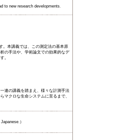
lead to new research developments.
す。本講義では、この測定法の基本原
解析の手法や、学術論文での効果的なデ
ます。
。一連の講義を踏まえ、様々な計測手法
からマクロな生命システムに至るまで、
。
apanese.）