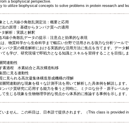
from a biophysical perspective.
ity to utilize biophysical concepts to solve problems in protein research and 
対象としたX線小角散乱測定法：概要と応用
測定法の原理：基礎からタンパク質への適用
データ解析：実践と解釈
けるX線小角散乱データの提示：注意点と効果的な表現
法は、物質科学から生命科学まで幅広い分野で活用される強力な分析ツールで
タンパク質の構造解析における実践的な活用方法に焦点を当てます。データ
いても学び、研究現場で即戦力となる知識とスキルを習得することを目指し
階層間連動性
出す素過程 水素結合と高次構造転移
子集団に見る連動性
ク質に見られる高次凝集体構造形成機構の理解
階層間連動的な現象を様々な計測手法を用いて解析した具体例を解説します
タンパク質研究に応用する能力を養うと同時に、ミクロな分子・原子レベル
して生じる現象を生物物理学的な視点から体系的に推論する事例を示します
せん。この科目は、日本語で提供されます。（This class is provided in J