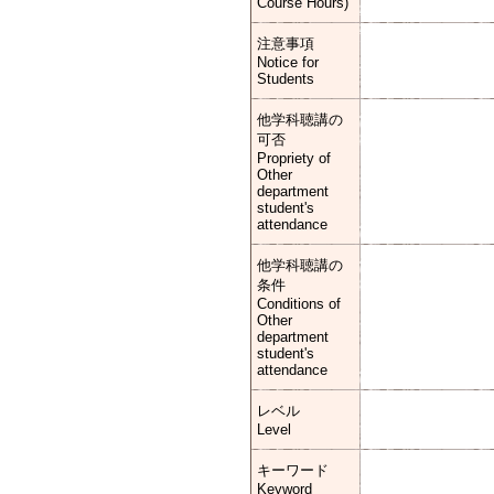
Course Hours)
注意事項
Notice for
Students
他学科聴講の
可否
Propriety of
Other
department
student's
attendance
他学科聴講の
条件
Conditions of
Other
department
student's
attendance
レベル
Level
キーワード
Keyword