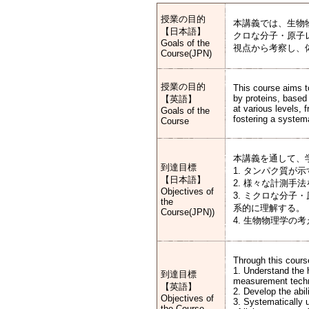
授業の目的
本講義では、生物
【日本語】
クロな分子・原子
Goals of the
視点から考察し、
Course(JPN)
授業の目的
This course aims t
by proteins, based
【英語】
at various levels,
Goals of the
fostering a system
Course
本講義を通して、
到達目標
1. タンパク質
【日本語】
2. 様々な計測
Objectives of
3. ミクロな分
the
系的に理解する。
Course(JPN))
4. 生物物理学
Through this course
1. Understand the 
到達目標
measurement techn
【英語】
2. Develop the abi
Objectives of
3. Systematically 
the Course