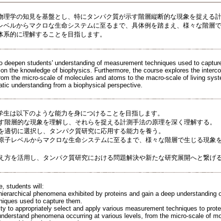
物理学の知見を基盤とし、特にタンパク質が示す階層縦断的な現象を捉える
レベルからマクロな生命システムに至るまで、具体例を踏まえ、様々な階層
体系的に理解することを目指します。
o deepen students' understanding of measurement techniques used to capture
 on the knowledge of biophysics. Furthermore, the course explores the inte
 from the micro-scale of molecules and atoms to the macro-scale of living sy
atic understanding from a biophysical perspective.
学生は以下のような能力を身につけることを目指します。
が示す階層的な現象を理解し、それらを捉える計測手法の原理を深く理解する。
手法を適切に選択し、タンパク質研究に応用する能力を養う。
子・原子レベルからマクロな生命システムに至るまで、様々な階層で生じる現象
の考え方を活用し、タンパク質研究における問題解決や新たな研究展開へと繋げ
, students will:
hierarchical phenomena exhibited by proteins and gain a deep understanding of
iques used to capture them.
lity to appropriately select and apply various measurement techniques to prote
understand phenomena occurring at various levels, from the micro-scale of m