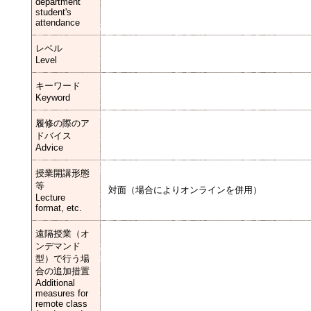
department
student's
attendance
レベル
Level
キーワード
Keyword
履修の際のア
ドバイス
Advice
授業開講形態
等
対面（場合によりオンラインを併用）
Lecture
format, etc.
遠隔授業（オ
ンデマンド
型）で行う場
合の追加措置
Additional
measures for
remote class