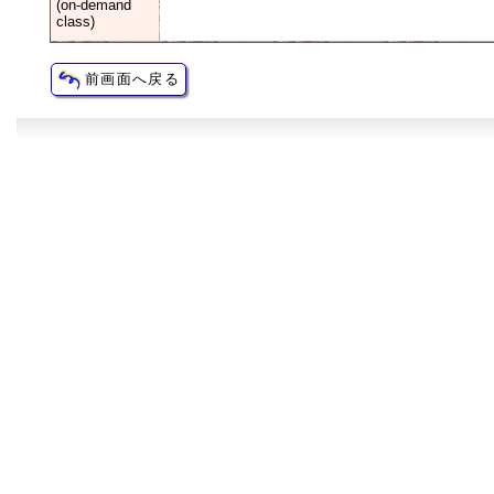
(on-demand
class)