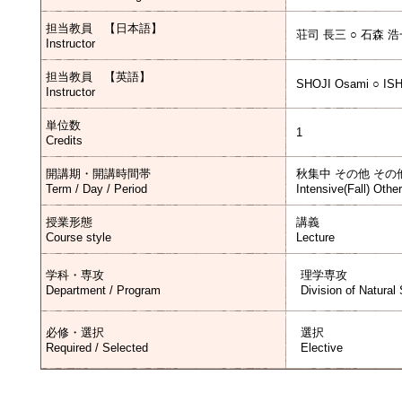
担当教員 【日本語】
荘司 長三 ○ 石森 
Instructor
担当教員 【英語】
SHOJI Osami ○ ISH
Instructor
単位数
1
Credits
開講期・開講時間帯
秋集中 その他 その
Term / Day / Period
Intensive(Fall) Othe
授業形態
講義
Course style
Lecture
学科・専攻
理学専攻
Department / Program
Division of Natural
必修・選択
選択
Required / Selected
Elective