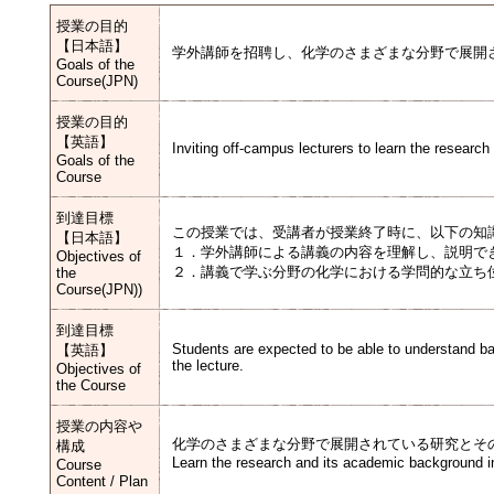
授業の目的
【日本語】
学外講師を招聘し、化学のさまざまな分野で展開
Goals of the
Course(JPN)
授業の目的
【英語】
Inviting off-campus lecturers to learn the research
Goals of the
Course
到達目標
この授業では、受講者が授業終了時に、以下の知
【日本語】
１．学外講師による講義の内容を理解し、説明で
Objectives of
２．講義で学ぶ分野の化学における学問的な立ち
the
Course(JPN))
到達目標
Students are expected to be able to understand b
【英語】
the lecture.
Objectives of
the Course
授業の内容や
化学のさまざまな分野で展開されている研究とそ
構成
Learn the research and its academic background in 
Course
Content / Plan