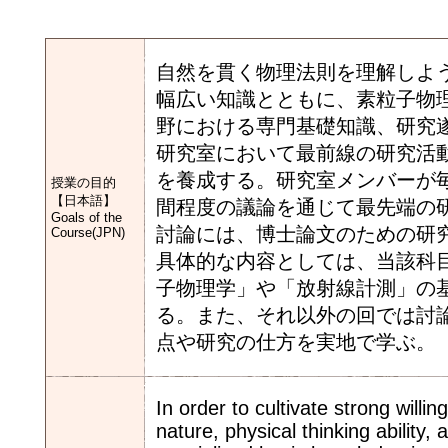
自然を貫く物理法則を理解しよ
幅広い知識とともに、素粒子物
野における専門基礎知識、研究
研究室において最前線の研究活
を養成する。研究室メンバーが
授業の目的
【日本語】
間程度の議論を通じて最先端の
Goals of the
討論には、博士論文のための研
Course(JPN)
具体的な内容としては、当該科
子物理学」や「放射線計測」の
る。また、それ以外の回では討
点や研究の仕方を実地で学ぶ。
In order to cultivate strong will
nature, physical thinking ability