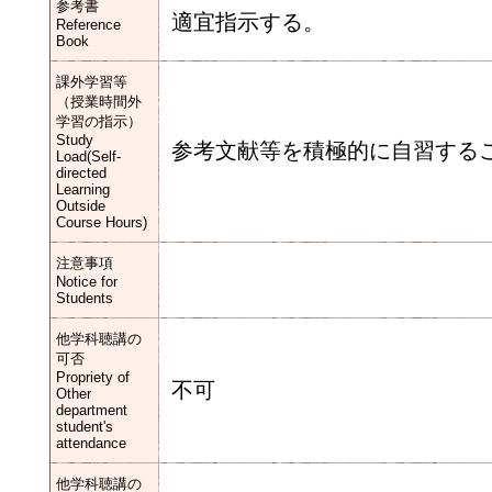
参考書
適宜指示する。
Reference
Book
課外学習等
（授業時間外
学習の指示）
Study
参考文献等を積極的に自習する
Load(Self-
directed
Learning
Outside
Course Hours)
注意事項
Notice for
Students
他学科聴講の
可否
Propriety of
不可
Other
department
student's
attendance
他学科聴講の