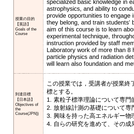
specialized basic knowledge in ea
astrophysics, and ability to con
provide opportunities to engage in
授業の目的
they belong, and train students'
【英語】
aim of this course is to learn abo
Goals of the
Course
experimental technique, througho
instruction provided by staff mem
Laboratory work of more than 8 h
particle physics and radiation de
will learn also foundation and m
この授業では，受講者が授業終
標とする。
到達目標
1. 素粒子標準理論について専
【日本語】
Objectives of
2. 放射線計測の基礎について
the
Course(JPN))
3. 興味を持った高エネルギー
4. 自らの研究を進めて、その