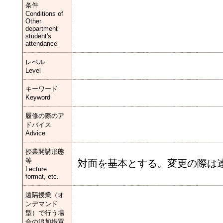
条件
Conditions of
Other
department
student's
attendance
レベル
Level
キーワード
Keyword
履修の際のア
ドバイス
Advice
授業開講形態
等
対面を基本とする。変更の際は
Lecture
format, etc.
遠隔授業（オ
ンデマンド
型）で行う場
合の追加措置