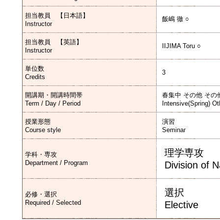
担当教員 【日本語】
飯嶋 徹 ○
Instructor
担当教員 【英語】
IIJIMA Toru ○
Instructor
単位数
3
Credits
開講期・開講時間帯
春集中 その他 その
Term / Day / Period
Intensive(Spring) Ot
授業形態
演習
Course style
Seminar
理学専攻
学科・専攻
Department / Program
Division of 
選択
必修・選択
Required / Selected
Elective