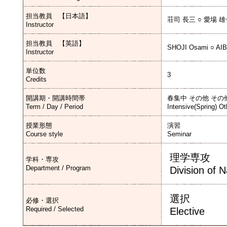
担当教員 【日本語】
荘司 長三 ○ 愛場 
Instructor
担当教員 【英語】
SHOJI Osami ○ AIBA
Instructor
単位数
3
Credits
開講期・開講時間帯
春集中 その他 その
Term / Day / Period
Intensive(Spring) Ot
授業形態
演習
Course style
Seminar
理学専攻
学科・専攻
Department / Program
Division of 
選択
必修・選択
Required / Selected
Elective