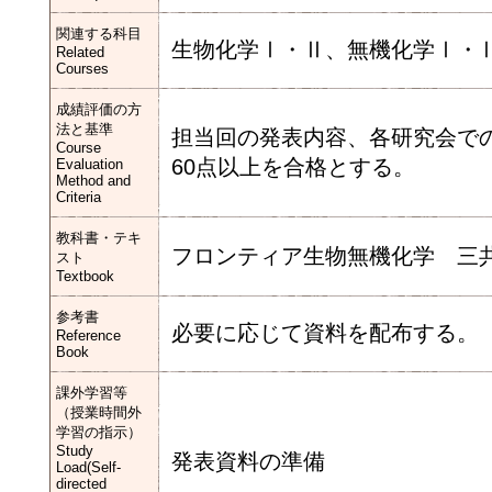
関連する科目
生物化学Ⅰ・Ⅱ、無機化学Ⅰ・
Related
Courses
成績評価の方
法と基準
担当回の発表内容、各研究会での
Course
60点以上を合格とする。
Evaluation
Method and
Criteria
教科書・テキ
フロンティア生物無機化学 三
スト
Textbook
参考書
必要に応じて資料を配布する。
Reference
Book
課外学習等
（授業時間外
学習の指示）
Study
発表資料の準備
Load(Self-
directed