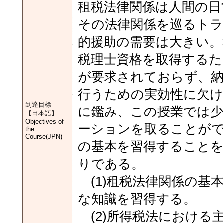
租税法律関係は人間の日
その法律関係を巡るト
的援助の需要は大きい。
税理士資格を取得するた
が要求されておらず、納
行うための実効性に欠
到達目標
に鑑み、この授業では
【日本語】
Objectives of
ーションを取ることがで
the
Course(JPN)
の基本を習得することを
りである。
(1)租税法律関係の基
な知識を習得する。
(2)所得税法における