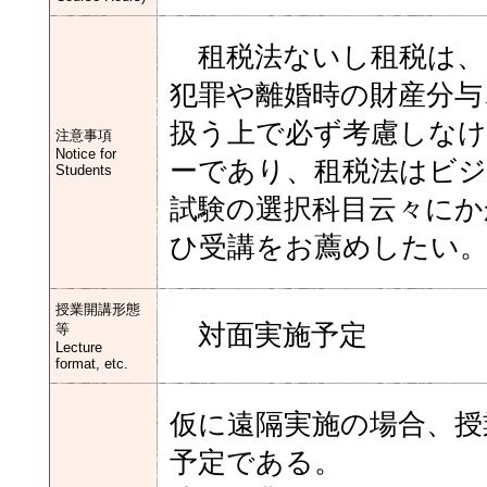
租税法ないし租税は、
犯罪や離婚時の財産分与
扱う上で必ず考慮しな
注意事項
Notice for
ーであり、租税法はビジ
Students
試験の選択科目云々にか
ひ受講をお薦めしたい
授業開講形態
対面実施予定
等
Lecture
format, etc.
仮に遠隔実施の場合、授
予定である。