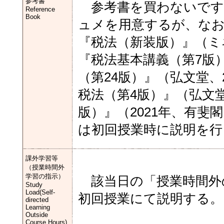
参考書
参考書を買わないです
Reference
Book
ュメを用意するが、なお
『税法（新装版）』（ミ
『税法基本講義（第7版）
（第24版）』（弘文堂、
税法（第4版）』（弘文堂
版）』（2021年、有
は初回授業時に説明を行
課外学習等
（授業時間外
学習の指示）
該当日の「授業時間外
Study
Load(Self-
初回授業にて説明する。
directed
Learning
Outside
Course Hours)