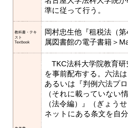
名古屋大学法科大学院が
準に従って行う。
岡村忠生他『租税法（第4
教科書・テキ
スト
属図書館の電子書籍＞Maruz
Textbook
TKC法科大学院教育研
を事前配布する。六法は
あるいは『判例六法プ
（それに載っていない情
（法令編）』（ぎょうせい
ネットにある条文を自