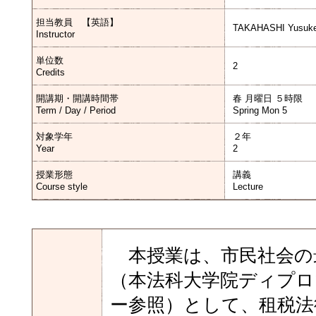
担当教員 【英語】
TAKAHASHI Yusuk
Instructor
単位数
2
Credits
開講期・開講時間帯
春 月曜日 ５時限
Term / Day / Period
Spring Mon 5
対象学年
２年
Year
2
授業形態
講義
Course style
Lecture
本授業は、市民社会の
（本法科大学院ディプ
ー参照）として、租税法