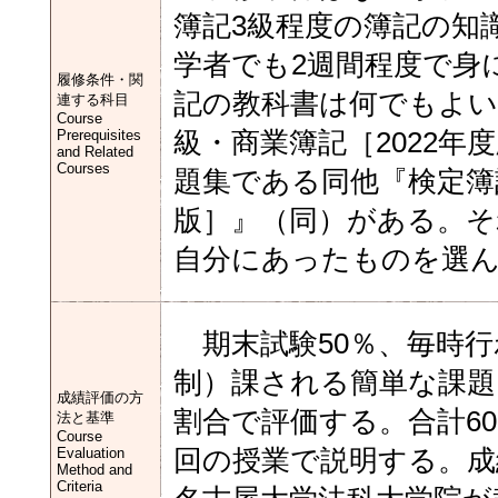
簿記3級程度の簿記の知
学者でも2週間程度で身
履修条件・関
記の教科書は何でもよい
連する科目
Course
Prerequisites
級・商業簿記［2022年
and Related
Courses
題集である同他『検定簿
版］』（同）がある。
自分にあったものを選
期末試験50％、毎時行
制）課される簡単な課題
成績評価の方
割合で評価する。合計6
法と基準
Course
Evaluation
回の授業で説明する。成
Method and
Criteria