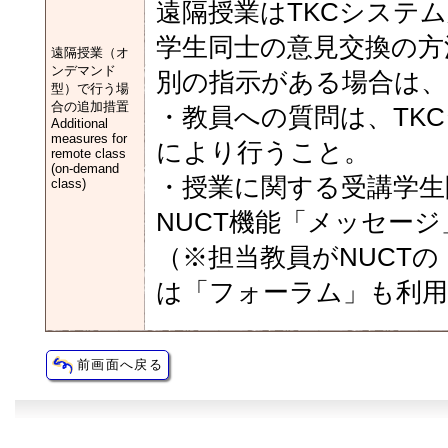
遠隔授業はTKCシステ
学生同士の意見交換の方
遠隔授業（オ
ンデマンド
別の指示がある場合は、
型）で行う場
合の追加措置
・教員への質問は、TK
Additional
measures for
により行うこと。
remote class
(on-demand
・授業に関する受講学生
class)
NUCT機能「メッセー
（※担当教員がNUCT
は「フォーラム」も利用