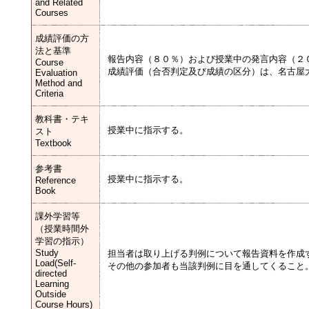
and Related
Courses
成績評価の方
法と基準
報告内容（８０％）および授業中の発言内容（２
Course
成績評価（合否判定及び成績の区分）は、名古屋
Evaluation
Method and
Criteria
教科書・テキ
授業中に指示する。
スト
Textbook
参考書
授業中に指示する。
Reference
Book
課外学習等
（授業時間外
学習の指示）
Study
担当者は取り上げる判例について報告資料を作成
Load(Self-
その他の参加者も当該判例に目を通してくること
directed
Learning
Outside
Course Hours)