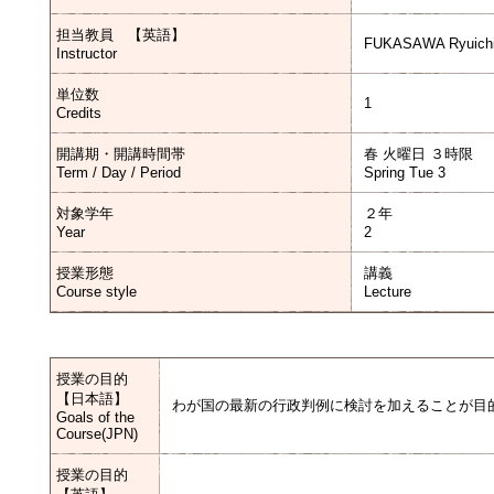
担当教員 【英語】
FUKASAWA Ryuichi
Instructor
単位数
1
Credits
開講期・開講時間帯
春 火曜日 ３時限
Term / Day / Period
Spring Tue 3
対象学年
２年
Year
2
授業形態
講義
Course style
Lecture
授業の目的
【日本語】
わが国の最新の行政判例に検討を加えることが目
Goals of the
Course(JPN)
授業の目的