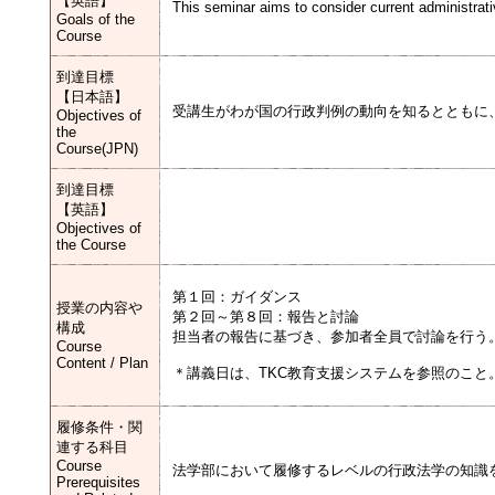
【英語】
This seminar aims to consider current administrat
Goals of the
Course
到達目標
【日本語】
受講生がわが国の行政判例の動向を知るとともに
Objectives of
the
Course(JPN)
到達目標
【英語】
Objectives of
the Course
第１回：ガイダンス
授業の内容や
第２回～第８回：報告と討論
構成
担当者の報告に基づき、参加者全員で討論を行う
Course
Content / Plan
＊講義日は、TKC教育支援システムを参照のこと
履修条件・関
連する科目
Course
法学部において履修するレベルの行政法学の知識
Prerequisites