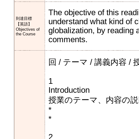
The objective of this readi
到達目標
understand what kind of c
【英語】
globalization, by reading
Objectives of
the Course
comments.
回 / テーマ / 講義内容
1
Introduction
授業のテーマ、内容の説
*
*
2