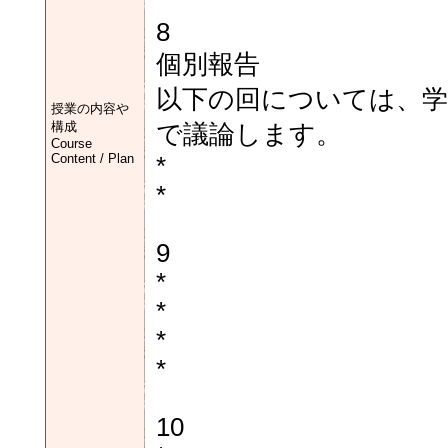
8
個別報告
以下の回については、学
授業の内容や
構成
で議論します。
Course
Content / Plan
*
*
9
*
*
*
*
10