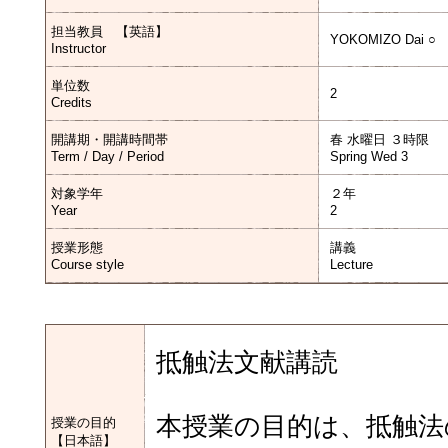
担当教員 【英語】
YOKOMIZO Dai ○
Instructor
単位数
2
Credits
開講期・開講時間帯
春 水曜日 ３時限
Term / Day / Period
Spring Wed 3
対象学年
２年
Year
2
授業形態
講義
Course style
Lecture
抵触法文献講読
本授業の目的は、抵触法
授業の目的
【日本語】