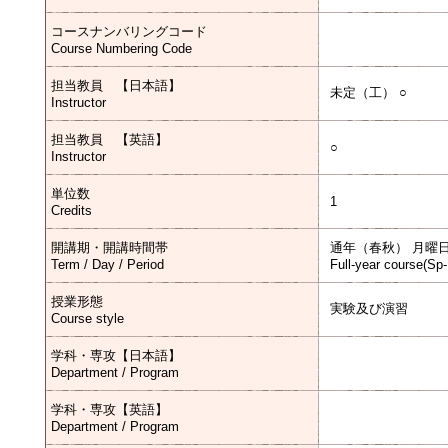
コースナンバリングコード
Course Numbering Code
担当教員 【日本語】
未定（工） ○
Instructor
担当教員 【英語】
○
Instructor
単位数
1
Credits
開講期・開講時間帯
通年（春秋） 月曜日
Term / Day / Period
Full-year course(Sp
授業形態
実験及び演習
Course style
学科・専攻【日本語】
Department / Program
学科・専攻【英語】
Department / Program