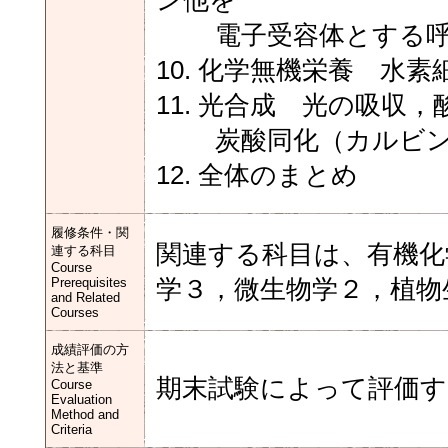
ン他を
電子受容体とする呼
10. 化学無機栄養 水
11. 光合成 光の吸収
炭酸同化（カルビン
12. 全体のまとめ
履修条件・関
関連する科目は、有機化
連する科目
Course
Prerequisites
学３，微生物学２，植物
and Related
Courses
成績評価の方
法と基準
期末試験によって評価す
Course
Evaluation
Method and
Criteria