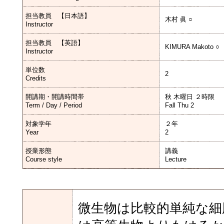
担当教員 【日本語】
木村 眞 ○
Instructor
担当教員 【英語】
KIMURA Makoto ○
Instructor
単位数
2
Credits
開講期・開講時間帯
秋 木曜日 ２時限
Term / Day / Period
Fall Thu 2
対象学年
２年
Year
2
授業形態
講義
Course style
Lecture
微生物は比較的単純な細