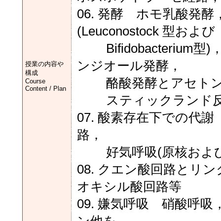
06. 発酵 ホモ乳酸発
(Leuconostock 型および
Bifidobacteriu
ンジオール発酵，
授業の内容や
構成
酪酸発酵とアセトン・
Course
Content / Plan
スティックランド
07. 酸素存在下での
路，
好気呼吸(原核およ
08. クエン酸回路と
オキシル酸回路等
09. 嫌気呼吸 硝酸呼