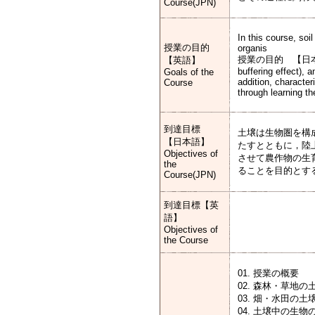
Course(JPN)
In this course, so
授業の目的
organis
授業の目的 【日本ms (soil
【英語】
buffering effect), a
Goals of the
addition, character
Course
through learning t
到達目標
土壌は生物圏を構
【日本語】
たすとともに，陸
Objectives of
させて農作物の生
the
ることを目的とす
Course(JPN)
到達目標【英
語】
Objectives of
the Course
01. 授業の概要
02. 森林・草地
03. 畑・水田の
04. 土壌中の生物