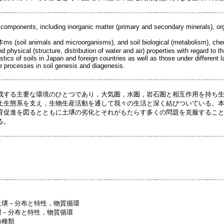
il components, including inorganic matter (primary and secondary minerals), o
 animals and microorganisms), and soil biological (metabolism), chemic
nd physical (structure, distribution of water and air) properties with regard to 
istics of soils in Japan and foreign countries as well as those under different 
he processes in soil genesis and diagenesis.
成する主要な環境のひとつであり，大気圏，水圏，岩石圏と相互作用を持ち
上生態系を支え，生物生産活動を通して我々の生活と深く結びついている。
育促進を図るとともに土壌の劣化とそれがもたらす多くの問題を克服するこ
る。
の土壌－分布と特性，物質循環
土壌－分布と特性，物質循環
の種類