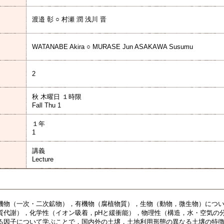
渡邉 彰 ○ 村瀬 潤 浅川 晋
WATANABE Akira ○ MURASE Jun ASAKAWA Susumu
2
秋 木曜日 １時限
Fall Thu 1
１年
1
講義
Lecture
機物（一次・二次鉱物），有機物（腐植物質），生物（動物，微生物）につ
質代謝），化学性（イオン吸着，pHと緩衝能），物理性（構造，水・空気の
る因子について学ぶことで，国内外の土壌，土地利用形態の異なる土壌の特