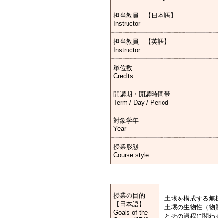
担当教員 【日本語】
Instructor
担当教員 【英語】
Instructor
単位数
Credits
開講期・開講時間帯
Term / Day / Period
対象学年
Year
授業形態
Course style
授業の目的
土壌を構成する無
【日本語】
土壌の生物性（物
Goals of the
とその過程に関わ