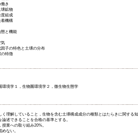
の働き
土壌鉱物
粒度組成
吸着機構
動態と機能
空気
生成因子の特色と土壌の分布
壌の特徴
5. 世界の土壌
圏環境学１，生物圏環境学２，微生物生態学
しく理解していること，生物を含む土壌構成成分の種類とはたらきに関する
を論述できることを合格の基準とする。
，授業への取り組み20%。
認めない。