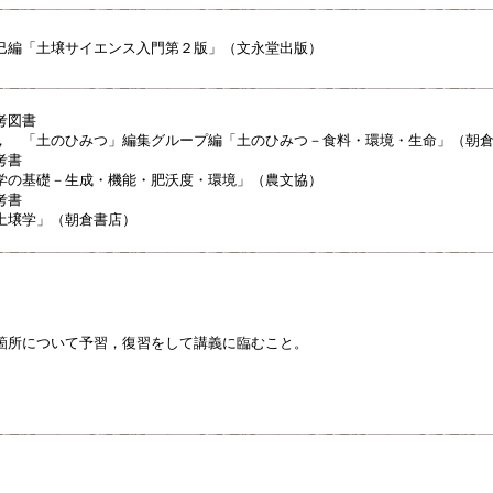
巳編「土壌サイエンス入門第２版」（文永堂出版）
考図書
， 「土のひみつ」編集グループ編「土のひみつ－食料・環境・生命」（朝
参考書
学の基礎－生成・機能・肥沃度・環境」（農文協）
考書
土壌学」（朝倉書店）
箇所について予習，復習をして講義に臨むこと。