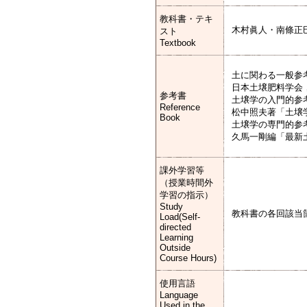
教科書・テキ
木村眞人・南條正
スト
Textbook
土に関わる一般参
日本土壌肥料学会
参考書
土壌学の入門的
Reference
松中照夫著「土壌
Book
土壌学の専門的参
久馬一剛編「最新
課外学習等
（授業時間外
学習の指示）
Study
教科書の各回該当
Load(Self-
directed
Learning
Outside
Course Hours)
使用言語
Language
Used in the