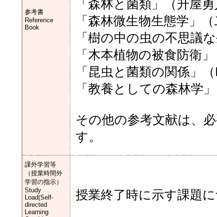
「森林と菌類」（升屋勇
参考書
「森林微生物生態学」（
Reference
Book
「樹の中の虫の不思議な
「木本植物の被食防衛」
「昆虫と菌類の関係」（F. 
「教養としての森林学」
その他の参考文献は、必
課外学習等
（授業時間外
学習の指示）
Study
授業終了時に示す課題に
Load(Self-
directed
Learning