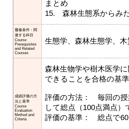
まとめ
15. 森林生態系からみ
履修条件・関
連する科目
生態学、森林生態学、木
Course
Prerequisites
and Related
Courses
森林生物学や樹木医学に
できることを合格の基
評価の方法： 毎回の授
成績評価の方
法と基準
して総点（100点満点
Course
Evaluation
Method and
評価の基準： 総点で6
Criteria