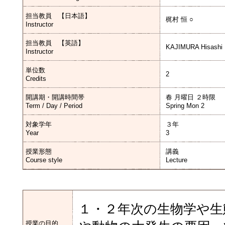
担当教員 【日本語】
梶村 恒 ○
Instructor
担当教員 【英語】
KAJIMURA Hisashi
Instructor
単位数
2
Credits
開講期・開講時間帯
春 月曜日 ２時限
Term / Day / Period
Spring Mon 2
対象学年
３年
Year
3
授業形態
講義
Course style
Lecture
１・２年次の生物学や生
授業の目的