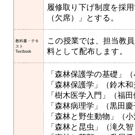
履修取り下げ制度を採用
（欠席）」とする。
この授業では、担当教
教科書・テキ
スト
料として配布します。
Textbook
「森林保護学の基礎」（
「森林保護学」（鈴木和
「樹木医学入門」（福田
「森林病理学」（黒田慶
「森林と野生動物」（小
「森林と昆虫」（滝久智