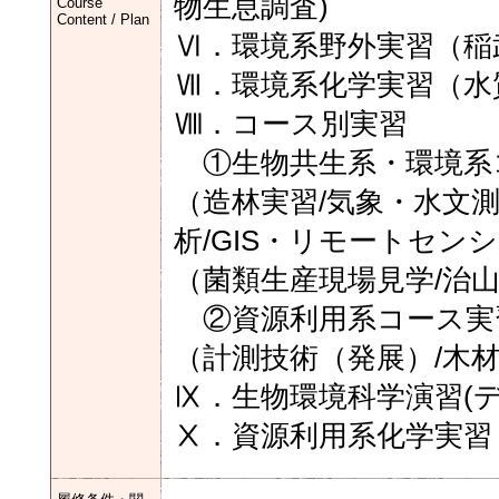
物生息調査)
Course
Content / Plan
Ⅵ．環境系野外実習（稲
Ⅶ．環境系化学実習（水
Ⅷ．コース別実習
①生物共生系・環境系
（造林実習/気象・水文測
析/GIS・リモートセン
（菌類生産現場見学/治
②資源利用系コース実
（計測技術（発展）/木
Ⅸ．生物環境科学演習(
Ⅹ．資源利用系化学実習