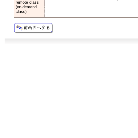
remote class
(on-demand
class)