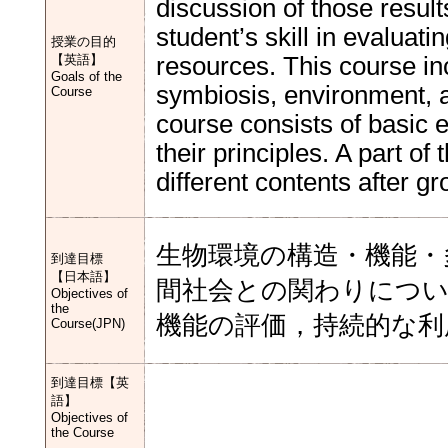
discussion of those resul
student’s skill in evaluat
授業の目的
【英語】
resources. This course in
Goals of the
symbiosis, environment, a
Course
course consists of basic 
their principles. A part o
different contents after gr
生物環境の構造・機能・
到達目標
【日本語】
間社会との関わりにつ
Objectives of
the
機能の評価，持続的な利
Course(JPN)
到達目標【英
語】
Objectives of
the Course