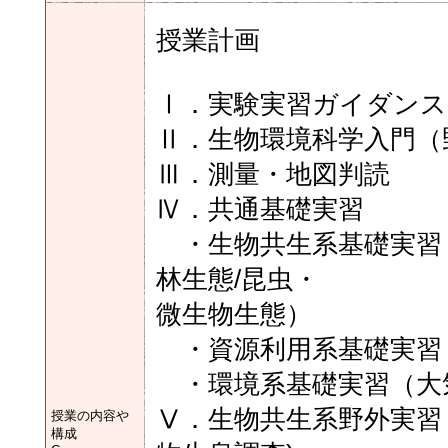
授業計画
Ⅰ．実験実習ガイダンス
Ⅱ．生物環境科学入門（
Ⅲ．測量・地図判読
Ⅳ．共通基礎実習
・生物共生系基礎実習（
林生態/昆虫・
微生物生態）
・資源利用系基礎実習
・環境系基礎実習（大
Ⅴ．生物共生系野外実習
授業の内容や
構成