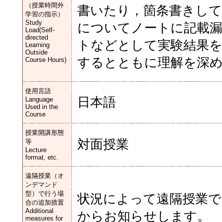
（授業時間外
書いたり，箇条書きし
学習の指示）
Study
についてノートに記載
Load(Self-
directed
トなどとして実験結果
Learning
Outside
するとともに理解を深
Course Hours)
使用言語
日本語
Language
Used in the
Course
授業開講形態
対面授業
等
Lecture
format, etc.
遠隔授業（オ
ンデマンド
型）で行う場
状況によって遠隔授業で
合の追加措置
Additional
からお知らせします。
measures for