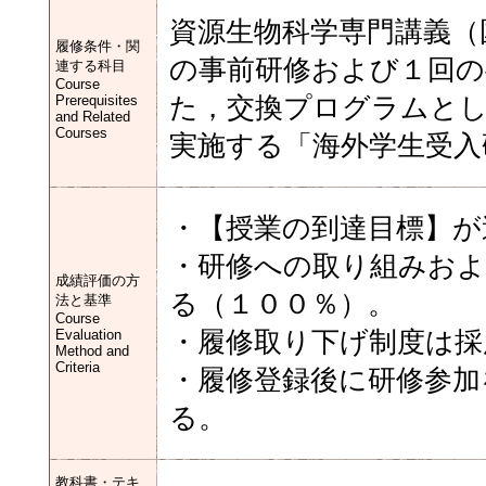
資源生物科学専門講義（
履修条件・関
の事前研修および１回の
連する科目
Course
Prerequisites
た，交換プログラムとし
and Related
Courses
実施する「海外学生受入
・【授業の到達目標】が
・研修への取り組みお
成績評価の方
る（１００％）。
法と基準
Course
Evaluation
・履修取り下げ制度は採
Method and
Criteria
・履修登録後に研修参加
る。
教科書・テキ