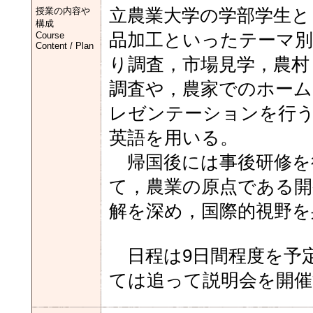
授業の内容や
立農業大学の学部学生と
構成
Course
品加工といったテーマ別
Content / Plan
り調査，市場見学，農村
調査や，農家でのホー
レゼンテーションを行
英語を用いる。
帰国後には事後研修を
て，農業の原点である開
解を深め，国際的視野を
日程は9日間程度を予
ては追って説明会を開催