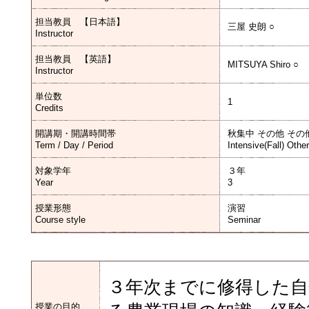
担当教員 【日本語】
三屋 史朗 ○
Instructor
担当教員 【英語】
MITSUYA Shiro ○
Instructor
単位数
1
Credits
開講期・開講時間帯
秋集中 その他 その
Term / Day / Period
Intensive(Fall) Othe
対象学年
３年
Year
3
授業形態
演習
Course style
Seminar
３年次までに修得した自
授業の目的