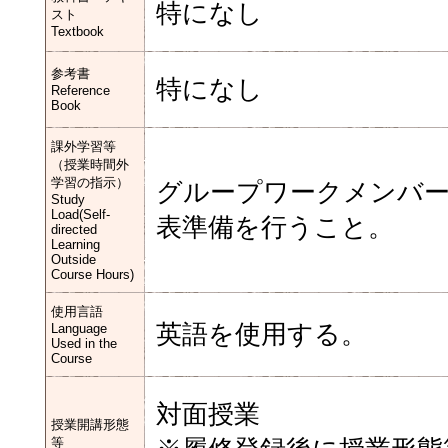
特になし
スト
Textbook
参考書
特になし
Reference
Book
課外学習等
（授業時間外
学習の指示）
グループワークメンバ
Study
Load(Self-
表準備を行うこと。
directed
Learning
Outside
Course Hours)
使用言語
英語を使用する。
Language
Used in the
Course
対面授業
授業開講形態
等