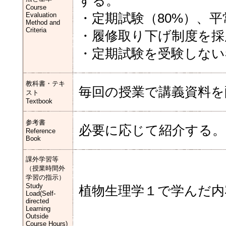
する。
Course
Evaluation
・定期試験（80%）、平
Method and
Criteria
・履修取り下げ制度を採
・定期試験を受験しない
教科書・テキ
毎回の授業で講義資料を
スト
Textbook
参考書
必要に応じて紹介する。
Reference
Book
課外学習等
（授業時間外
学習の指示）
Study
植物生理学１で学んだ内
Load(Self-
directed
Learning
Outside
Course Hours)