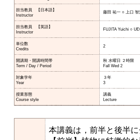
担当教員 【日本語】
藤田 祐一 ○ 上口 
Instructor
担当教員 【英語】
FUJITA Yuichi ○ U
Instructor
単位数
2
Credits
開講期・開講時間帯
秋 水曜日 ２時限
Term / Day / Period
Fall Wed 2
対象学年
３年
Year
3
授業形態
講義
Course style
Lecture
本講義は，前半と後半に