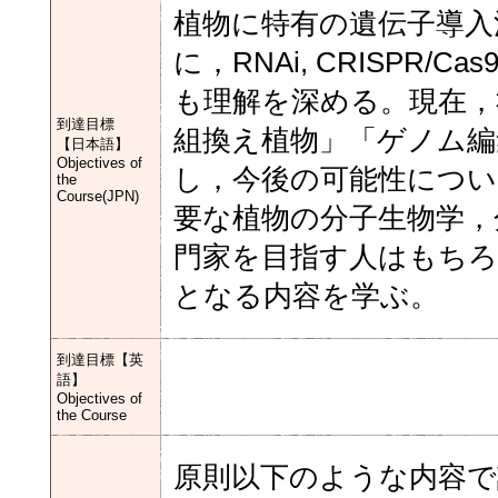
植物に特有の遺伝子導入
に，RNAi, CRISP
も理解を深める。現在，
到達目標
組換え植物」「ゲノム編
【日本語】
Objectives of
し，今後の可能性につい
the
Course(JPN)
要な植物の分子生物学，
門家を目指す人はもちろ
となる内容を学ぶ。
到達目標【英
語】
Objectives of
the Course
原則以下のような内容で