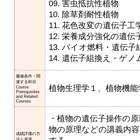
09. 害虫抵抗性植物
10. 除草剤耐性植物
11. 花色改変の遺伝子工
12. 栄養成分強化の遺伝
13. バイオ燃料・遺伝
14. 遺伝子組換え・ゲ
履修条件・関
連する科目
植物生理学１、植物機能
Course
Prerequisites
and Related
Courses
・植物の遺伝子操作の原
物の原理などの講義内
成績評価の方
法と基準