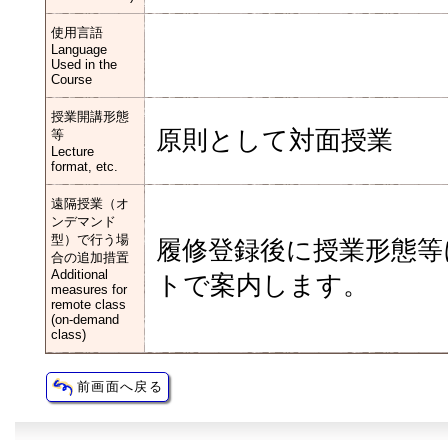
使用言語
Language
Used in the
Course
授業開講形態
原則として対面授業
等
Lecture
format, etc.
遠隔授業（オ
ンデマンド
型）で行う場
履修登録後に授業形態等
合の追加措置
Additional
トで案内します。
measures for
remote class
(on-demand
class)